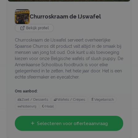
Churroskraam de IJswafel
Bekijk profiel
Churroskraam de IJswafel serveert overheerlijke
Spaanse Churros dit product valt altijd in de smaak bij
mensen van jong tot oud. Ook kunt u als toevoeging
kiezen voor onze Belgische wafels of slush puppy. De
Amerikaanse Schoolbus foodtruck is voor elke
gelegenheid in te zetten, het hele jaar door. Het is een
echte sfeermaker en eyecatcher.
Ons aanbod:
🍰
Zoet / Desserts
🧇
Wafels / Crêpes
🥬
Vegetarisch
🥜
Notenvrij
☪️
Halal
Selecteren voor offerteaanvraag