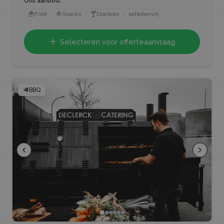
Ons aanbod:
🍟
Friet
🧆
Snacks
🍸
Dranken
🥜
Notenvrij
Selecteren voor offerteaanvraag
🥩
BBQ