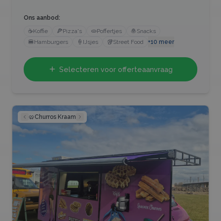
Ons aanbod:
☕
Koffie
🍕
Pizza's
🫓
Poffertjes
🧆
Snacks
🍔
Hamburgers
🍦
IJsjes
🥡
Street Food
+
10
meer
Selecteren voor offerteaanvraag
🥨
Churros Kraam