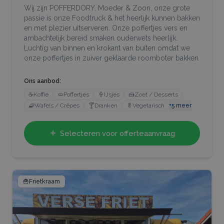
Wij zijn POFFERDORY, Moeder & Zoon, onze grote
passie is onze Foodtruck & het heerlijk kunnen bakken
en met plezier uitserveren. Onze poffertjes vers en
ambachtelijk bereid smaken ouderwets heerlijk.
Luchtig van binnen en krokant van buiten omdat we
onze poffertjes in zuiver geklaarde roomboter bakken
Ons aanbod:
☕
Koffie
🫓
Poffertjes
🍦
IJsjes
🍰
Zoet / Desserts
🧇
Wafels / Crêpes
🍸
Dranken
🥬
Vegetarisch
+
5
meer
Selecteren voor offerteaanvraag
🍟
Frietkraam