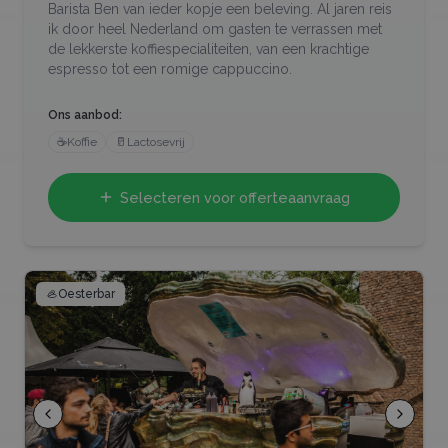
Barista Ben van ieder kopje een beleving. Al jaren reis
ik door heel Nederland om gasten te verrassen met
de lekkerste koffiespecialiteiten, van een krachtige
espresso tot een romige cappuccino.
Ons aanbod:
☕
Koffie
🥛
Lactosevrij
Selecteren voor offerteaanvraag
🦪
Oesterbar