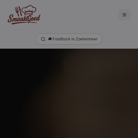
🚚 Foodtruck in Zoetermeer