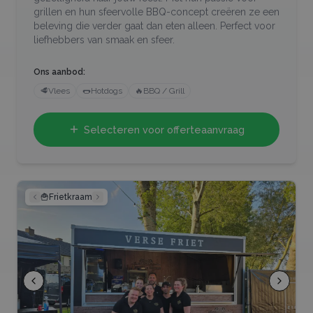
grillen en hun sfeervolle BBQ-concept creëren ze een
beleving die verder gaat dan eten alleen. Perfect voor
liefhebbers van smaak en sfeer.
Ons aanbod:
🥩
Vlees
🌭
Hotdogs
🔥
BBQ / Grill
Selecteren voor offerteaanvraag
🍟
Frietkraam