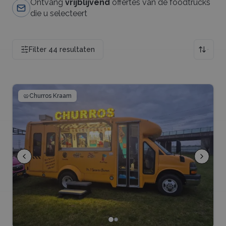
Ontvang
vrijblijvend
offertes van de foodtrucks
die u selecteert
Filter
44
resultaten
🥨
Churros Kraam