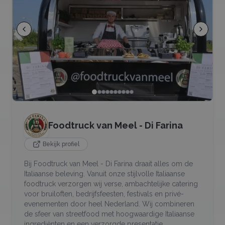
Foodtruck van Meel - Di Farina
Bekijk profiel
Bij Foodtruck van Meel - Di Farina draait alles om de
Italiaanse beleving. Vanuit onze stijlvolle Italiaanse
foodtruck verzorgen wij verse, ambachtelijke catering
voor bruiloften, bedrijfsfeesten, festivals en privé-
evenementen door heel Nederland. Wij combineren
de sfeer van streetfood met hoogwaardige Italiaanse
ingrediënten en een verzorgde presentatie.