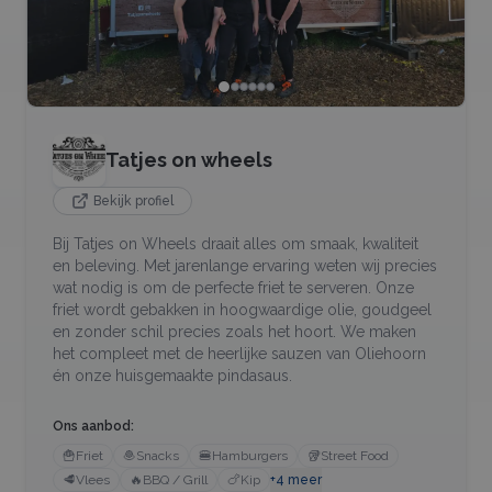
Tatjes on wheels
Bekijk profiel
Bij Tatjes on Wheels draait alles om smaak, kwaliteit
en beleving. Met jarenlange ervaring weten wij precies
wat nodig is om de perfecte friet te serveren. Onze
friet wordt gebakken in hoogwaardige olie, goudgeel
en zonder schil precies zoals het hoort. We maken
het compleet met de heerlijke sauzen van Oliehoorn
én onze huisgemaakte pindasaus.
Ons aanbod:
🍟
Friet
🧆
Snacks
🍔
Hamburgers
🥡
Street Food
🥩
Vlees
🔥
BBQ / Grill
🍗
Kip
+
4
meer