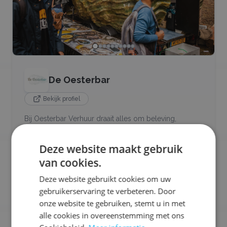
De Oesterbar
Bekijk profiel
Bij Oesterbar Verhuur draait alles om beleving,
uitstraling en pure smaak. Onze blikvanger is een
levensgrote oesterbar in de vorm van een oester, een
Deze website maakt gebruik
eyecatcher die direct de aandacht trekt en uw
evenement naar een hoger niveau tilt. Vanuit deze
van cookies.
bijzondere bar serveren wij dagverse oesters die live
Deze website gebruikt cookies om uw
voor uw gasten worden geopend
gebruikerservaring te verbeteren. Door
onze website te gebruiken, stemt u in met
Ons aanbod:
alle cookies in overeenstemming met ons
🐟
Vis
🍣
Sushi
🦪
Oesters
🌾
Glutenvrij