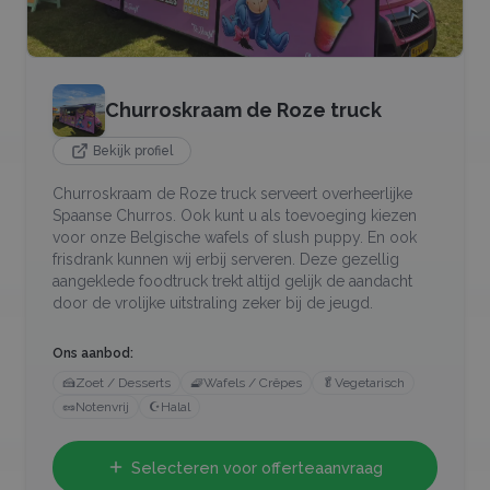
Churroskraam de Roze truck
Bekijk profiel
Churroskraam de Roze truck serveert overheerlijke
Spaanse Churros. Ook kunt u als toevoeging kiezen
voor onze Belgische wafels of slush puppy. En ook
frisdrank kunnen wij erbij serveren. Deze gezellig
aangeklede foodtruck trekt altijd gelijk de aandacht
door de vrolijke uitstraling zeker bij de jeugd.
Ons aanbod:
🍰
Zoet / Desserts
🧇
Wafels / Crêpes
🥬
Vegetarisch
🥜
Notenvrij
☪️
Halal
Selecteren voor offerteaanvraag