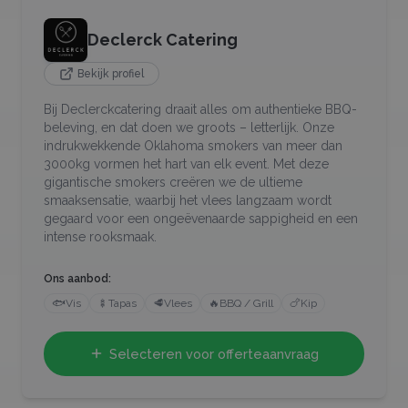
Declerck Catering
Bekijk profiel
Bij Declerckcatering draait alles om authentieke BBQ-
beleving, en dat doen we groots – letterlijk. Onze
indrukwekkende Oklahoma smokers van meer dan
3000kg vormen het hart van elk event. Met deze
gigantische smokers creëren we de ultieme
smaaksensatie, waarbij het vlees langzaam wordt
gegaard voor een ongeëvenaarde sappigheid en een
intense rooksmaak.
Ons aanbod:
🐟
Vis
🍢
Tapas
🥩
Vlees
🔥
BBQ / Grill
🍗
Kip
Selecteren voor offerteaanvraag