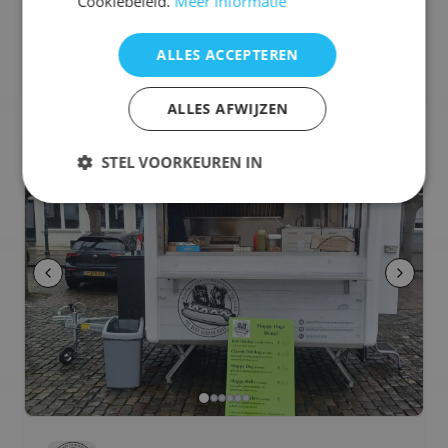
Cookiebeleid.
Meer informatie
🥛
Lactosevrij
🥜
Notenvrij
ALLES ACCEPTEREN
Selecteren voor offerteaanvraag
ALLES AFWIJZEN
🌭
Hotdog Foodtruck
STEL VOORKEUREN IN