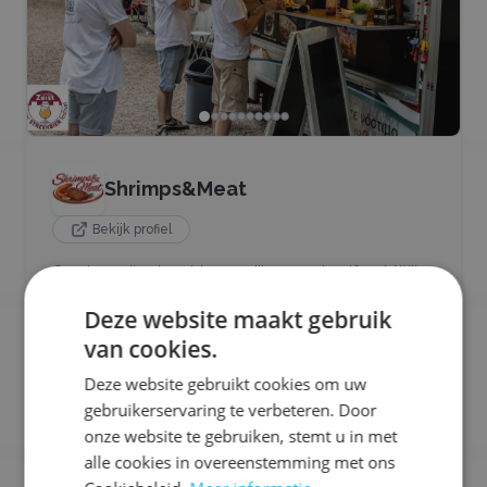
Shrimps&Meat
Bekijk profiel
Op eigenwijze bereiden mediterrane streetfood. Wij
werken uitstekend met de beste ingrediënten in
Deze website maakt gebruik
huisgemaakte gerechten. Lekker eten met een lach.
van cookies.
Ons aanbod:
Deze website gebruikt cookies om uw
🍟
Friet
🐟
Vis
🧆
Snacks
🍢
Tapas
🍔
Hamburgers
gebruikerservaring te verbeteren. Door
🥡
Street Food
🥩
Vlees
+
10
meer
onze website te gebruiken, stemt u in met
alle cookies in overeenstemming met ons
Selecteren voor offerteaanvraag