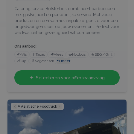
Cateringservice Bolsterbos combineert barbecueën
met gastvrijheid en persoonlijke service. Met verse
producten en een warme aanpak zorgen ze voor een
ongedwongen sfeer op jouw evenement. Perfect voor
wie kwaliteit en gezelligheid wil combineren.
Ons aanbod:
🐟
Vis
🍢
Tapas
🥩
Vlees
🌭
Hotdogs
🔥
BBQ / Grill
🍗
Kip
🥬
Vegetarisch
+
1
meer
Selecteren voor offerteaanvraag
🍜
Aziatische Foodtruck