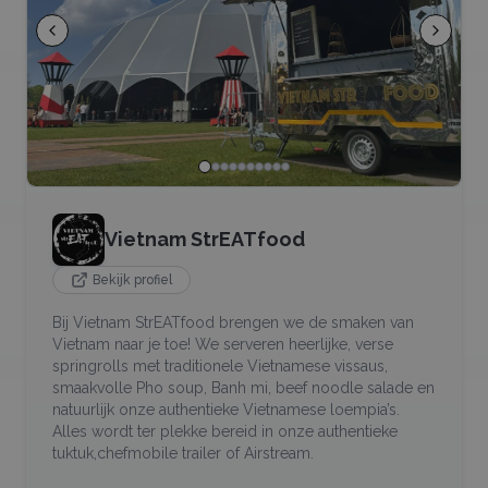
Vietnam StrEATfood
Bekijk profiel
Bij Vietnam StrEATfood brengen we de smaken van
Vietnam naar je toe! We serveren heerlijke, verse
springrolls met traditionele Vietnamese vissaus,
smaakvolle Pho soup, Banh mi, beef noodle salade en
natuurlijk onze authentieke Vietnamese loempia’s.
Alles wordt ter plekke bereid in onze authentieke
tuktuk,chefmobile trailer of Airstream.