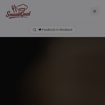
🚚 Foodtruck in Westland