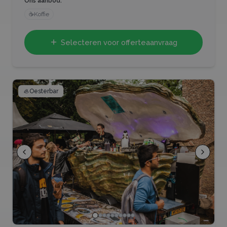
Ons aanbod:
☕
Koffie
Selecteren voor offerteaanvraag
🦪
Oesterbar