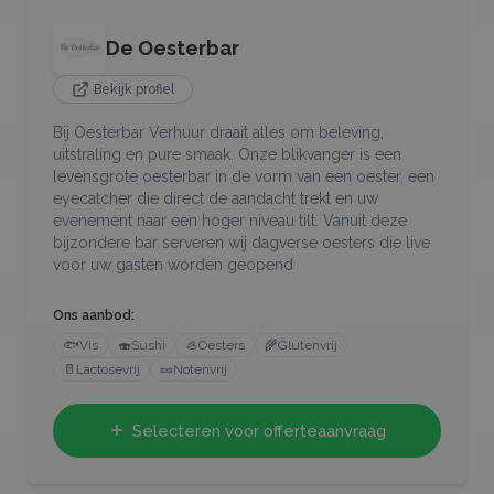
De Oesterbar
Bekijk profiel
Bij Oesterbar Verhuur draait alles om beleving,
uitstraling en pure smaak. Onze blikvanger is een
levensgrote oesterbar in de vorm van een oester, een
eyecatcher die direct de aandacht trekt en uw
evenement naar een hoger niveau tilt. Vanuit deze
bijzondere bar serveren wij dagverse oesters die live
voor uw gasten worden geopend
Ons aanbod:
🐟
Vis
🍣
Sushi
🦪
Oesters
🌾
Glutenvrij
🥛
Lactosevrij
🥜
Notenvrij
Selecteren voor offerteaanvraag