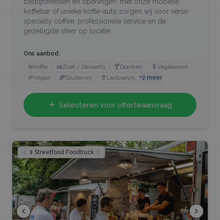
bedrijfsfeesten en openingen: met onze mobiele
koffiebar of unieke koffie-auto zorgen wij voor verse
specialty coffee, professionele service en de
gezelligste sfeer op locatie.
Ons aanbod:
☕
Koffie
🍰
Zoet / Desserts
🍸
Dranken
🥬
Vegetarisch
🌱
Vegan
🌾
Glutenvrij
🥛
Lactosevrij
+
2
meer
Selecteren voor offerteaanvraag
🍢
Streetfood Foodtruck