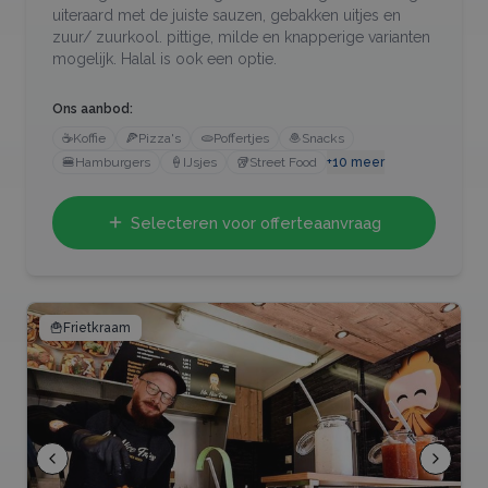
uiteraard met de juiste sauzen, gebakken uitjes en
zuur/ zuurkool. pittige, milde en knapperige varianten
mogelijk. Halal is ook een optie.
Ons aanbod:
☕
Koffie
🍕
Pizza's
🫓
Poffertjes
🧆
Snacks
🍔
Hamburgers
🍦
IJsjes
🥡
Street Food
+
10
meer
Selecteren voor offerteaanvraag
🍟
Frietkraam