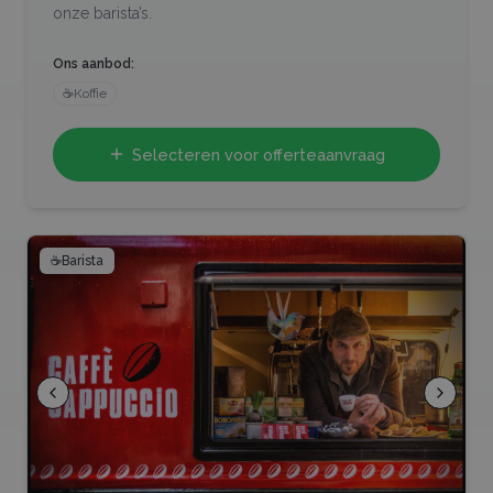
onze barista’s.
Ons aanbod:
☕
Koffie
Selecteren voor offerteaanvraag
☕
Barista