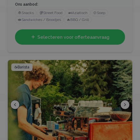
Ons aanbod:
🧆
Snacks
🥡
Street Food
🍛
Aziatisch
🍲
Soep
🥪
Sandwiches / Broodjes
🔥
BBQ / Grill
Selecteren voor offerteaanvraag
☕
Barista