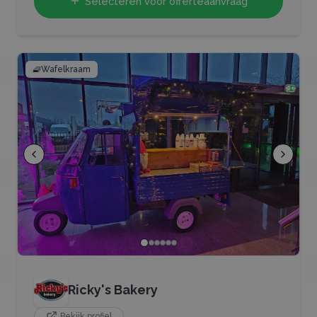
Selecteren voor offerteaanvraag
🧇
Wafelkraam
Ricky's Bakery
Bekijk profiel