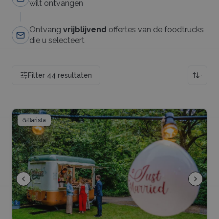
wilt ontvangen
Ontvang
vrijblijvend
offertes van de foodtrucks
die u selecteert
Filter
44
resultaten
☕
Barista