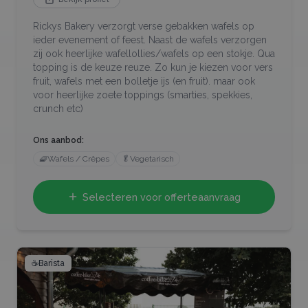
Rickys Bakery verzorgt verse gebakken wafels op
ieder evenement of feest. Naast de wafels verzorgen
zij ook heerlijke wafellollies/wafels op een stokje. Qua
topping is de keuze reuze. Zo kun je kiezen voor vers
fruit, wafels met een bolletje ijs (en fruit). maar ook
voor heerlijke zoete toppings (smarties, spekkies,
crunch etc)
Ons aanbod:
🧇
Wafels / Crêpes
🥬
Vegetarisch
Selecteren voor offerteaanvraag
☕
Barista