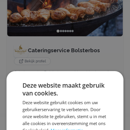
Cateringservice Bolsterbos
Bekijk profiel
Cateringservice Bolsterbos combineert barbecueën
met gastvrijheid en persoonlijke service. Met verse
Deze website maakt gebruik
producten en een warme aanpak zorgen ze voor een
ongedwongen sfeer op jouw evenement. Perfect voor
van cookies.
wie kwaliteit en gezelligheid wil combineren.
Deze website gebruikt cookies om uw
gebruikerservaring te verbeteren. Door
Ons aanbod:
onze website te gebruiken, stemt u in met
🐟
Vis
🍢
Tapas
🥩
Vlees
🌭
Hotdogs
🔥
BBQ / Grill
alle cookies in overeenstemming met ons
🍗
Kip
🥬
Vegetarisch
+
1
meer