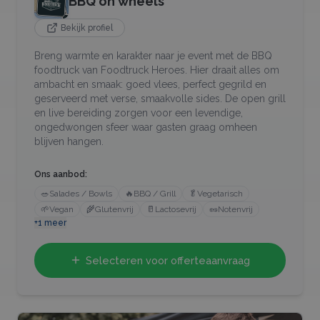
BBQ on wheels
Bekijk profiel
Breng warmte en karakter naar je event met de BBQ
foodtruck van Foodtruck Heroes. Hier draait alles om
ambacht en smaak: goed vlees, perfect gegrild en
geserveerd met verse, smaakvolle sides. De open grill
en live bereiding zorgen voor een levendige,
ongedwongen sfeer waar gasten graag omheen
blijven hangen.
Ons aanbod:
🥗
Salades / Bowls
🔥
BBQ / Grill
🥬
Vegetarisch
🌱
Vegan
🌾
Glutenvrij
🥛
Lactosevrij
🥜
Notenvrij
+
1
meer
Selecteren voor offerteaanvraag