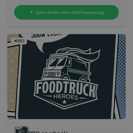
Selecteren voor offerteaanvraag
🥩
BBQ