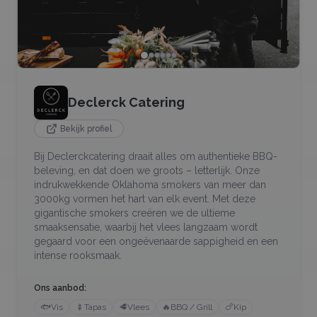
Declerck Catering
Bekijk profiel
Bij Declerckcatering draait alles om authentieke BBQ-
beleving, en dat doen we groots – letterlijk. Onze
indrukwekkende Oklahoma smokers van meer dan
3000kg vormen het hart van elk event. Met deze
gigantische smokers creëren we de ultieme
smaaksensatie, waarbij het vlees langzaam wordt
gegaard voor een ongeëvenaarde sappigheid en een
intense rooksmaak.
Ons aanbod:
🐟
Vis
🍢
Tapas
🥩
Vlees
🔥
BBQ / Grill
🍗
Kip