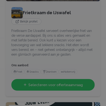
Frietkraam de IJswafel
Bekijk profiel
Frietkraam De IJswafel serveert overheerlijke friet van
de verse aardappel. Bij ons is alles vers gemaakt en
met liefde bereid. Ook kunt u kiezen voor een
toevoeging van wat lekkere snacks. Het eten wordt
vers bereid, en – niet geheel onbelangrijk – altijd met
een glimlach geserveerd aan je gasten.
Ons aanbod:
🍟
Friet
🧆
Snacks
🍸
Dranken
🥜
Notenvrij
Selecteren voor offerteaanvraag