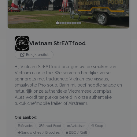
Vietnam StrEATfood
Bekijk profiel
Bij Vietnam StrEATfood brengen we de smaken van
Vietnam naar je toe! We serveren heerlijke, verse
springrolls met traditionele Vietnamese vissaus,
smaakvolle Pho soup, Banh mi, beef noodle salade en
natuurlijk onze authentieke Vietnamese loempia’s.
Alles wordt ter plekke bereid in onze authentieke
tuktuk,chefmobile trailer of Airstream.
Ons aanbod:
🧆
Snacks
🥡
Street Food
🍛
Aziatisch
🍲
Soep
🥪
Sandwiches / Broodjes
🔥
BBQ / Grill