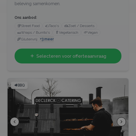
beleving samenkomen.
Ons aanbod:
🥡
Street Food
🌮
Taco's
🍰
Zoet / Desserts
🌯
Wraps / Burrito's
🥬
Vegetarisch
🌱
Vegan
🌾
Glutenvrij
+
3
meer
Selecteren voor offerteaanvraag
🥩
BBQ