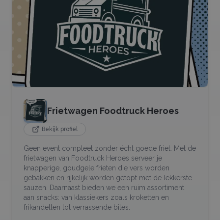
Frietwagen Foodtruck Heroes
Bekijk profiel
Geen event compleet zonder écht goede friet. Met de
frietwagen van Foodtruck Heroes serveer je
knapperige, goudgele frieten die vers worden
gebakken en rijkelijk worden getopt met de lekkerste
sauzen. Daarnaast bieden we een ruim assortiment
aan snacks: van klassiekers zoals kroketten en
frikandellen tot verrassende bites.