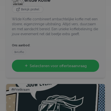
Wilde Koffie
Bekijk profiel
Wilde Koffie combineert ambachtelijke koffie met een
stoere, eigenzinnige uitstraling. Altijd vers, duurzaam
en met aandacht bereid. Een unieke koffiebeleving die
jouw evenement net dat beetje extra geeft.
Ons aanbod:
☕
Koffie
Selecteren voor offerteaanvraag
🍟
Frietkraam