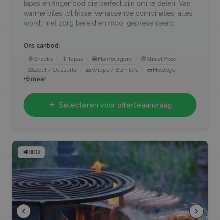
tapas en fingerfood die perfect zijn om te delen. Van
warme bites tot frisse, verrassende combinaties, alles
wordt met zorg bereid en mooi gepresenteerd.
Ons aanbod:
🧆
Snacks
🍢
Tapas
🍔
Hamburgers
🥡
Street Food
🍰
Zoet / Desserts
🌯
Wraps / Burrito's
🌭
Hotdogs
+
6
meer
Selecteren voor offerteaanvraag
🥩
BBQ