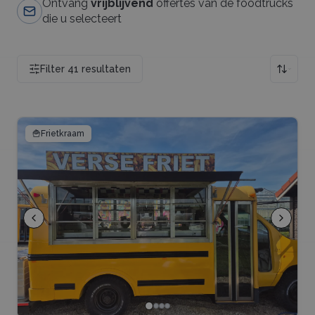
Ontvang
vrijblijvend
offertes van de foodtrucks
die u selecteert
Filter
41
resultaten
🍟
Frietkraam