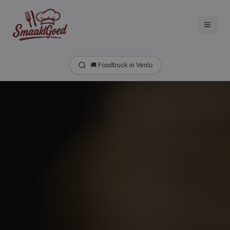
🚚 Foodtruck in Venlo