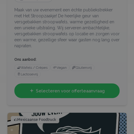
Maak van uw evenement een échte publiekstrekker
met Het Stroopzaakje! De heerlijke geur van
versgebakken stroopwafels, warme gezelligheid en
een unieke uitstraling. Wij serveren ambachtelijke,
versgebakken stroopwafels op locatie en zorgen voor
een warme, gezellige sfeer waar gasten nog lang over
napraten.
Ons aanbod:
🧇
Wafels / Crêpes
🌱
Vegan
🌾
Glutenvrij
🥛
Lactosevrij
Selecteren voor offerteaanvraag
🌮
Mexicaanse Foodtruck