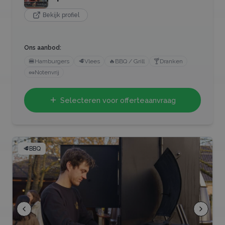
Bekijk profiel
Ons aanbod:
🍔
Hamburgers
🥩
Vlees
🔥
BBQ / Grill
🍸
Dranken
🥜
Notenvrij
Selecteren voor offerteaanvraag
🥩
BBQ