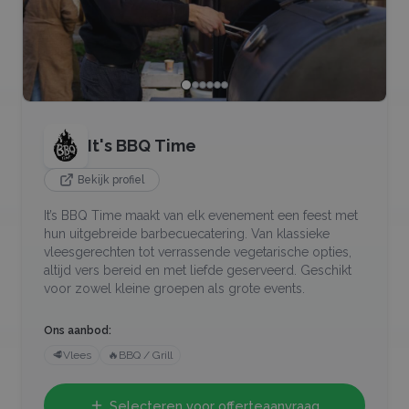
It's BBQ Time
Bekijk profiel
It’s BBQ Time maakt van elk evenement een feest met
hun uitgebreide barbecuecatering. Van klassieke
vleesgerechten tot verrassende vegetarische opties,
altijd vers bereid en met liefde geserveerd. Geschikt
voor zowel kleine groepen als grote events.
Ons aanbod:
🥩
Vlees
🔥
BBQ / Grill
Selecteren voor offerteaanvraag