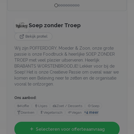
Soep zonder Troep
Bekijk profiel
Wij zijn POFFERDORY, Moeder & Zoon, onze grote
passie is onze Foodtruck & heerlijke SOEP ZONDER
TROEP met veel plezier uitserveren. Heerlijk
BRABANTS WORSTENBROODJE! Lekker voor bij de
Soep! Het is onze Creatieve Passie om overal waar we
komen een Beleving neer te zetten en de organisatie
vooral te ontzorgen.
Ons aanbod:
☕
Koffie
🍦
IJsjes
🍰
Zoet / Desserts
🍲
Soep
🍸
Dranken
🥬
Vegetarisch
🌱
Vegan
+
4
meer
Selecteren voor offerteaanvraag