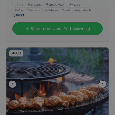
🐟
Vis
🧆
Snacks
🥡
Street Food
🥩
Vlees
🍰
Zoet / Desserts
🥗
Salades / Bowls
🍛
Aziatisch
+
9
meer
Selecteren voor offerteaanvraag
🥩
BBQ