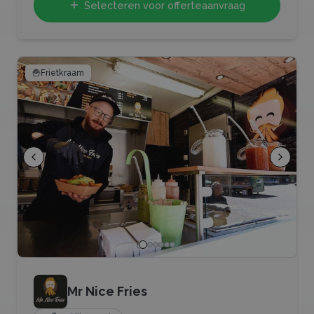
Selecteren voor offerteaanvraag
🍟
Frietkraam
Mr Nice Fries