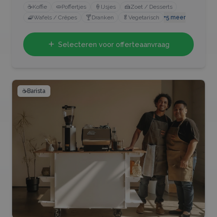
☕
Koffie
🫓
Poffertjes
🍦
IJsjes
🍰
Zoet / Desserts
🧇
Wafels / Crêpes
🍸
Dranken
🥬
Vegetarisch
+
5
meer
Selecteren voor offerteaanvraag
☕
Barista