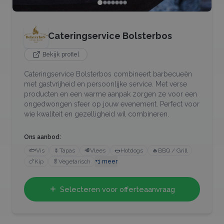
Cateringservice Bolsterbos
Bekijk profiel
Cateringservice Bolsterbos combineert barbecueën
met gastvrijheid en persoonlijke service. Met verse
producten en een warme aanpak zorgen ze voor een
ongedwongen sfeer op jouw evenement. Perfect voor
wie kwaliteit en gezelligheid wil combineren.
Ons aanbod:
🐟
Vis
🍢
Tapas
🥩
Vlees
🌭
Hotdogs
🔥
BBQ / Grill
🍗
Kip
🥬
Vegetarisch
+
1
meer
Selecteren voor offerteaanvraag