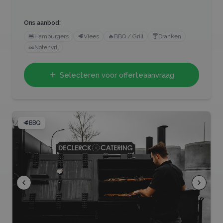
Ons aanbod:
🍔
Hamburgers
🥩
Vlees
🔥
BBQ / Grill
🍸
Dranken
🥜
Notenvrij
Selecteren voor offerteaanvraag
🥩
BBQ