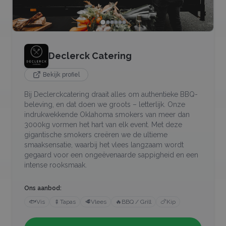
Declerck Catering
Bekijk profiel
Bij Declerckcatering draait alles om authentieke BBQ-
beleving, en dat doen we groots – letterlijk. Onze
indrukwekkende Oklahoma smokers van meer dan
3000kg vormen het hart van elk event. Met deze
gigantische smokers creëren we de ultieme
smaaksensatie, waarbij het vlees langzaam wordt
gegaard voor een ongeëvenaarde sappigheid en een
intense rooksmaak.
Ons aanbod:
🐟
Vis
🍢
Tapas
🥩
Vlees
🔥
BBQ / Grill
🍗
Kip