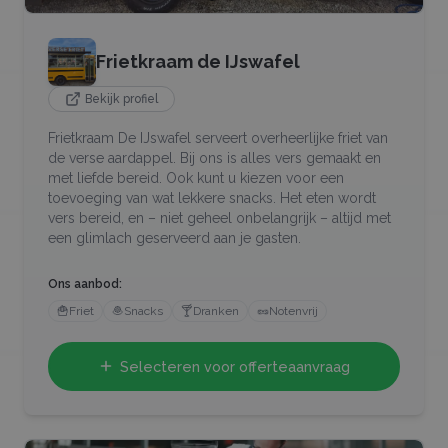
Frietkraam de IJswafel
Bekijk profiel
Frietkraam De IJswafel serveert overheerlijke friet van
de verse aardappel. Bij ons is alles vers gemaakt en
met liefde bereid. Ook kunt u kiezen voor een
toevoeging van wat lekkere snacks. Het eten wordt
vers bereid, en – niet geheel onbelangrijk – altijd met
een glimlach geserveerd aan je gasten.
Ons aanbod:
🍟
Friet
🧆
Snacks
🍸
Dranken
🥜
Notenvrij
Selecteren voor offerteaanvraag