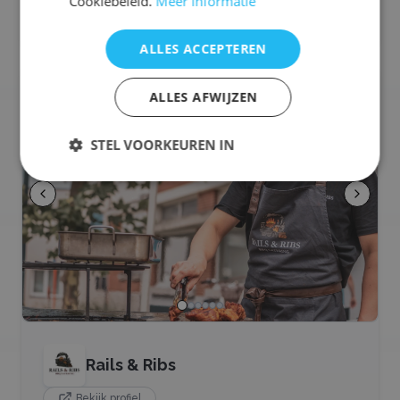
Cookiebeleid.
Meer informatie
Selecteren voor offerteaanvraag
ALLES ACCEPTEREN
🥩
BBQ
ALLES AFWIJZEN
STEL VOORKEUREN IN
Rails & Ribs
Bekijk profiel