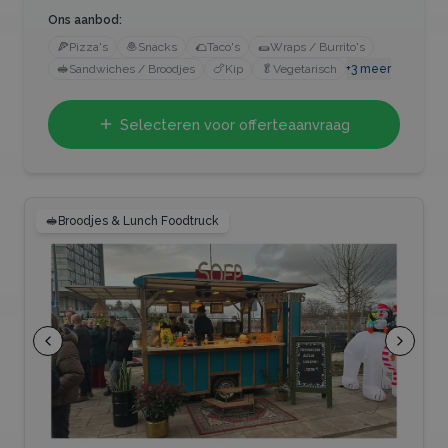
Ons aanbod:
🍕
Pizza's
🧆
Snacks
🌮
Taco's
🌯
Wraps / Burrito's
🥪
Sandwiches / Broodjes
🍗
Kip
🥬
Vegetarisch
+
3
meer
Selecteren voor offerteaanvraag
🥪
Broodjes & Lunch Foodtruck