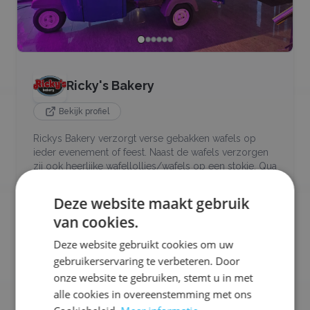
Ricky's Bakery
Bekijk profiel
Rickys Bakery verzorgt verse gebakken wafels op
ieder evenement of feest. Naast de wafels verzorgen
zij ook heerlijke wafellollies/wafels op een stokje. Qua
topping is de keuze reuze. Zo kun je kiezen voor vers
fruit, wafels met een bolletje ijs (en fruit). maar ook
Deze website maakt gebruik
voor heerlijke zoete toppings (smarties, spekkies,
van cookies.
crunch etc)
Deze website gebruikt cookies om uw
Ons aanbod:
gebruikerservaring te verbeteren. Door
🧇
Wafels / Crêpes
🥬
Vegetarisch
onze website te gebruiken, stemt u in met
alle cookies in overeenstemming met ons