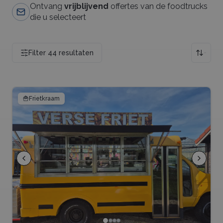
Ontvang
vrijblijvend
offertes van de foodtrucks
die u selecteert
Filter
44
resultaten
🍟
Frietkraam