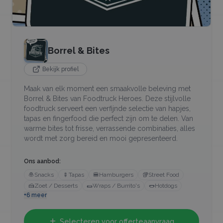
Borrel & Bites
Bekijk profiel
Maak van elk moment een smaakvolle beleving met
Borrel & Bites van Foodtruck Heroes. Deze stijlvolle
foodtruck serveert een verfijnde selectie van hapjes,
tapas en fingerfood die perfect zijn om te delen. Van
warme bites tot frisse, verrassende combinaties, alles
wordt met zorg bereid en mooi gepresenteerd.
Ons aanbod:
🧆
Snacks
🍢
Tapas
🍔
Hamburgers
🥡
Street Food
🍰
Zoet / Desserts
🌯
Wraps / Burrito's
🌭
Hotdogs
+
6
meer
Selecteren voor offerteaanvraag