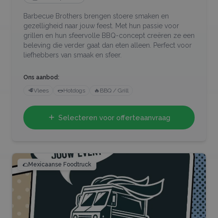
Barbecue Brothers brengen stoere smaken en
gezelligheid naar jouw feest. Met hun passie voor
grillen en hun sfeervolle BBQ-concept creëren ze een
beleving die verder gaat dan eten alleen. Perfect voor
liefhebbers van smaak en sfeer.
Ons aanbod:
🥩
Vlees
🌭
Hotdogs
🔥
BBQ / Grill
Selecteren voor offerteaanvraag
🌮
Mexicaanse Foodtruck