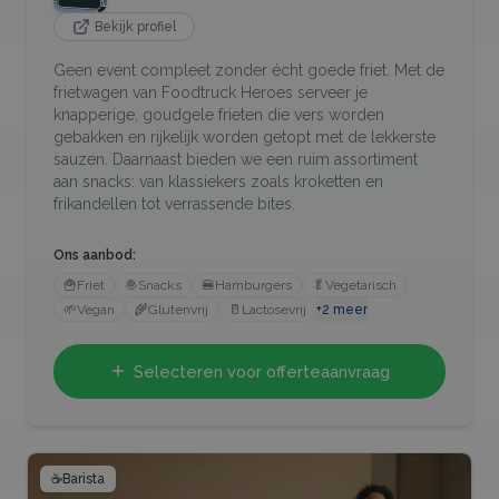
Bekijk profiel
Geen event compleet zonder écht goede friet. Met de
frietwagen van Foodtruck Heroes serveer je
knapperige, goudgele frieten die vers worden
gebakken en rijkelijk worden getopt met de lekkerste
sauzen. Daarnaast bieden we een ruim assortiment
aan snacks: van klassiekers zoals kroketten en
frikandellen tot verrassende bites.
Ons aanbod:
🍟
Friet
🧆
Snacks
🍔
Hamburgers
🥬
Vegetarisch
🌱
Vegan
🌾
Glutenvrij
🥛
Lactosevrij
+
2
meer
Selecteren voor offerteaanvraag
☕
Barista