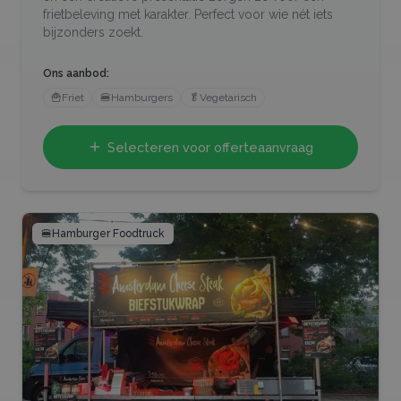
frietbeleving met karakter. Perfect voor wie nét iets
bijzonders zoekt.
Ons aanbod:
🍟
Friet
🍔
Hamburgers
🥬
Vegetarisch
Selecteren voor offerteaanvraag
🍔
Hamburger Foodtruck