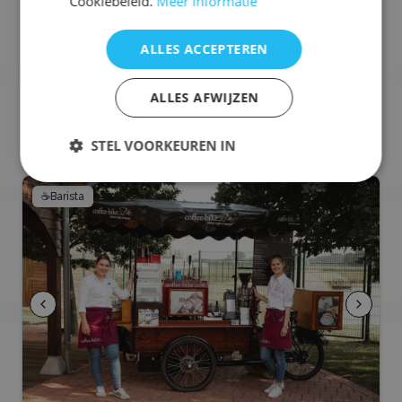
Cookiebeleid.
Meer informatie
🥡
Street Food
🌮
Taco's
🍰
Zoet / Desserts
🌯
Wraps / Burrito's
🥬
Vegetarisch
🌱
Vegan
ALLES ACCEPTEREN
🌾
Glutenvrij
+
3
meer
ALLES AFWIJZEN
Selecteren voor offerteaanvraag
STEL VOORKEUREN IN
☕
Barista