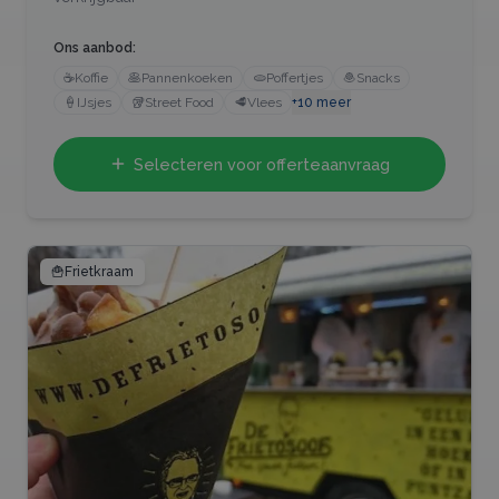
Ons aanbod:
☕
Koffie
🥞
Pannenkoeken
🫓
Poffertjes
🧆
Snacks
🍦
IJsjes
🥡
Street Food
🥩
Vlees
+
10
meer
Selecteren voor offerteaanvraag
🍟
Frietkraam