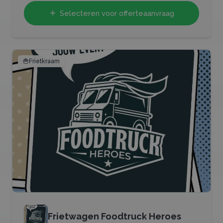
Selecteren voor offerteaanvraag
🍟
Frietkraam
Frietwagen Foodtruck Heroes