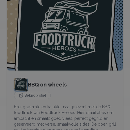
BBQ on wheels
Bekijk profiel
Breng warmte en karakter naar je event met de BBQ
foodtruck van Foodtruck Heroes. Hier draait alles om
ambacht en smaak: goed vlees, perfect gegrild en
geserveerd met verse, smaakvolle sides. De open grill
en live bereiding zorgen voor een levendige,