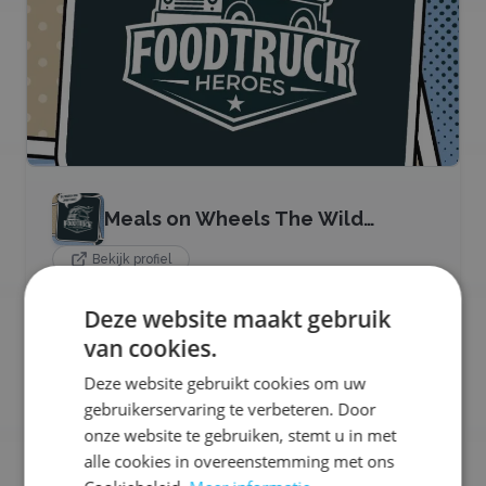
Meals on Wheels The Wild
Mexican
Bekijk profiel
Met Wild Mexican van Foodtruck Heroes haal je de
Deze website maakt gebruik
authentieke Mexicaanse streetfoodcultuur naar jouw
van cookies.
event. Onze foodtruck serveert verse, rijkgevulde
gerechten zoals taco’s, burrito’s en loaded nacho’s,
Deze website gebruikt cookies om uw
bereid met kruidige marinades en frisse toppings.
gebruikerservaring te verbeteren. Door
Alles wordt live klaargemaakt, zodat geur, smaak en
beleving samenkomen.
onze website te gebruiken, stemt u in met
alle cookies in overeenstemming met ons
Ons aanbod: