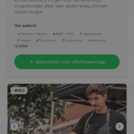
ongedwongen sfeer waar gasten graag omheen
blijven hangen.
Ons aanbod:
🥗
Salades / Bowls
🔥
BBQ / Grill
🥬
Vegetarisch
🌱
Vegan
🌾
Glutenvrij
🥛
Lactosevrij
🥜
Notenvrij
+
1
meer
Selecteren voor offerteaanvraag
🥩
BBQ