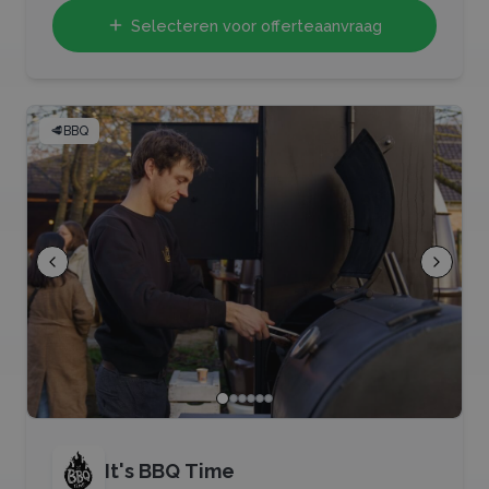
Selecteren voor offerteaanvraag
🥩
BBQ
It's BBQ Time