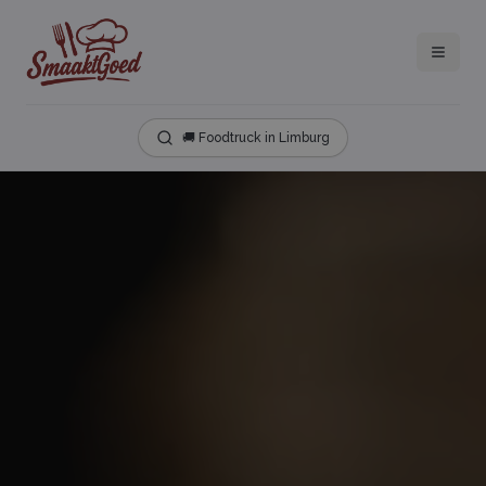
🚚 Foodtruck in Limburg