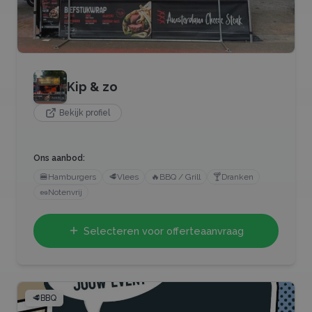
Kip & zo
Bekijk profiel
Ons aanbod:
🍔
Hamburgers
🥩
Vlees
🔥
BBQ / Grill
🍸
Dranken
🥜
Notenvrij
Selecteren voor offerteaanvraag
🥩
BBQ