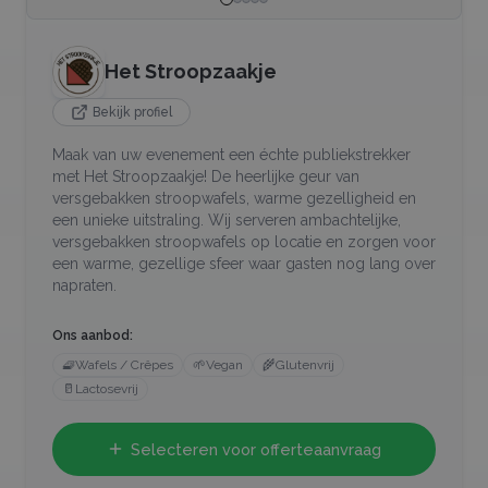
Het Stroopzaakje
Bekijk profiel
Maak van uw evenement een échte publiekstrekker
met Het Stroopzaakje! De heerlijke geur van
versgebakken stroopwafels, warme gezelligheid en
een unieke uitstraling. Wij serveren ambachtelijke,
versgebakken stroopwafels op locatie en zorgen voor
een warme, gezellige sfeer waar gasten nog lang over
napraten.
Ons aanbod:
🧇
Wafels / Crêpes
🌱
Vegan
🌾
Glutenvrij
🥛
Lactosevrij
Selecteren voor offerteaanvraag