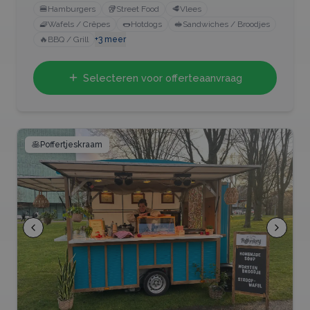
🍔
Hamburgers
🥡
Street Food
🥩
Vlees
🧇
Wafels / Crêpes
🌭
Hotdogs
🥪
Sandwiches / Broodjes
🔥
BBQ / Grill
+
3
meer
Selecteren voor offerteaanvraag
🥞
Poffertjeskraam