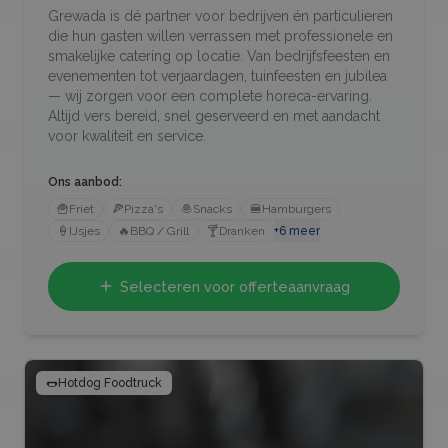
Grewada is dé partner voor bedrijven én particulieren
die hun gasten willen verrassen met professionele en
smakelijke catering op locatie. Van bedrijfsfeesten en
evenementen tot verjaardagen, tuinfeesten en jubilea
— wij zorgen voor een complete horeca-ervaring.
Altijd vers bereid, snel geserveerd en met aandacht
voor kwaliteit en service.
Ons aanbod:
🍟
Friet
🍕
Pizza's
🧆
Snacks
🍔
Hamburgers
🍦
IJsjes
🔥
BBQ / Grill
🍸
Dranken
+
6
meer
Selecteren voor offerteaanvraag
🌭
Hotdog Foodtruck