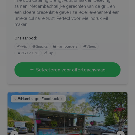
Firefood Catering brengt vuur, smaak en beleving
samen. Met ambachtelijke gerechten van de grill en
een stoere presentatie geven ze ieder evenement een
unieke culinaire twist. Perfect voor wie indruk wil
maken.
Ons aanbod:
🐟
Vis
🧆
Snacks
🍔
Hamburgers
🥩
Vlees
🔥
BBQ / Grill
🍗
Kip
Selecteren voor offerteaanvraag
🍔
Hamburger Foodtruck