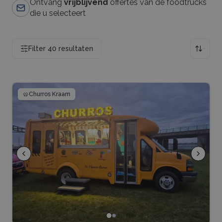
Ontvang
vrijblijvend
offertes van de foodtrucks
die u selecteert
Filter
40
resultaten
🥨
Churros Kraam