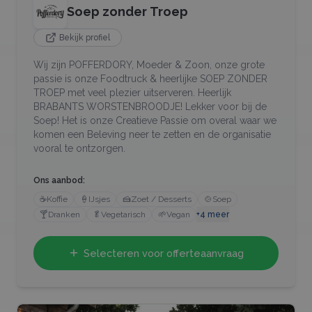
Soep zonder Troep
Bekijk profiel
Wij zijn POFFERDORY, Moeder & Zoon, onze grote
passie is onze Foodtruck & heerlijke SOEP ZONDER
TROEP met veel plezier uitserveren. Heerlijk
BRABANTS WORSTENBROODJE! Lekker voor bij de
Soep! Het is onze Creatieve Passie om overal waar we
komen een Beleving neer te zetten en de organisatie
vooral te ontzorgen.
Ons aanbod:
☕
Koffie
🍦
IJsjes
🍰
Zoet / Desserts
🍲
Soep
🍸
Dranken
🥬
Vegetarisch
🌱
Vegan
+
4
meer
Selecteren voor offerteaanvraag