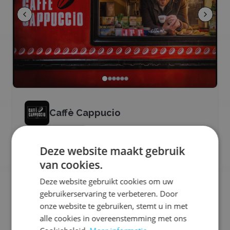
Caffè Cappucio
Bekijk profiel
Deze website maakt gebruik
Caffè Cappuccio brengt de Italiaanse koffiecultuur naar
van cookies.
jouw evenement. Met vers gezette espresso’s,
cappuccino’s en lattes zorgen ze voor pure kwaliteit
Deze website gebruikt cookies om uw
en gastvrijheid. Perfect voor wie sfeer en smaak wil
gebruikerservaring te verbeteren. Door
combineren.
onze website te gebruiken, stemt u in met
Ons aanbod:
alle cookies in overeenstemming met ons