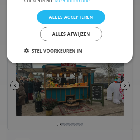
Cookiebeleid.
Meer informatie
☕
Koffie
ALLES ACCEPTEREN
Selecteren voor offerteaanvraag
ALLES AFWIJZEN
🥪
Broodjes & Lunch Foodtruck
STEL VOORKEUREN IN