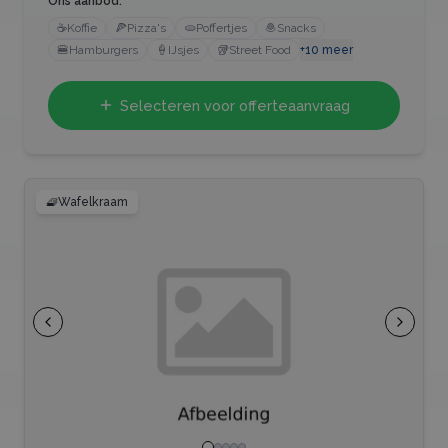
Ons aanbod:
☕
Koffie
🍕
Pizza's
🫓
Poffertjes
🧆
Snacks
🍔
Hamburgers
🍦
IJsjes
🥡
Street Food
+
10
meer
Selecteren voor offerteaanvraag
🧇
Wafelkraam