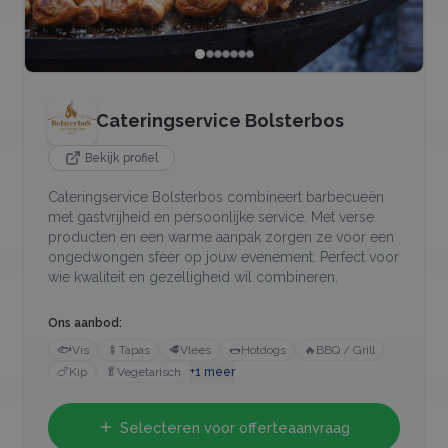
Cateringservice Bolsterbos
Bekijk profiel
Cateringservice Bolsterbos combineert barbecueën
met gastvrijheid en persoonlijke service. Met verse
producten en een warme aanpak zorgen ze voor een
ongedwongen sfeer op jouw evenement. Perfect voor
wie kwaliteit en gezelligheid wil combineren.
Ons aanbod:
🐟
Vis
🍢
Tapas
🥩
Vlees
🌭
Hotdogs
🔥
BBQ / Grill
🍗
Kip
🥬
Vegetarisch
+
1
meer
Selecteren voor offerteaanvraag