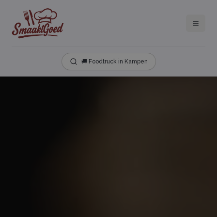
🚚 Foodtruck in Kampen