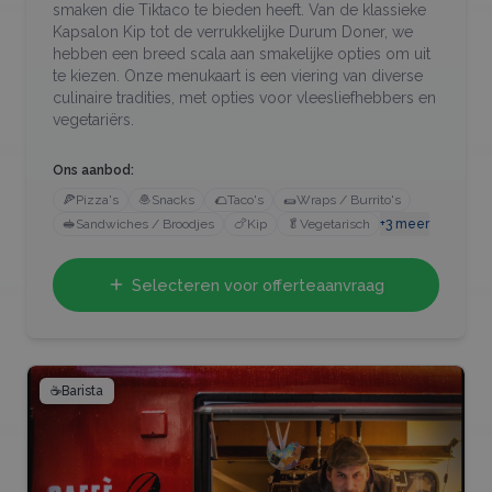
smaken die Tiktaco te bieden heeft. Van de klassieke
Kapsalon Kip tot de verrukkelijke Durum Doner, we
hebben een breed scala aan smakelijke opties om uit
te kiezen. Onze menukaart is een viering van diverse
culinaire tradities, met opties voor vleesliefhebbers en
vegetariërs.
Ons aanbod:
🍕
Pizza's
🧆
Snacks
🌮
Taco's
🌯
Wraps / Burrito's
🥪
Sandwiches / Broodjes
🍗
Kip
🥬
Vegetarisch
+
3
meer
Selecteren voor offerteaanvraag
☕
Barista