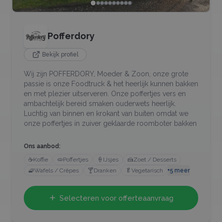
Pofferdory
Bekijk profiel
Wij zijn POFFERDORY, Moeder & Zoon, onze grote
passie is onze Foodtruck & het heerlijk kunnen bakken
en met plezier uitserveren. Onze poffertjes vers en
ambachtelijk bereid smaken ouderwets heerlijk.
Luchtig van binnen en krokant van buiten omdat we
onze poffertjes in zuiver geklaarde roomboter bakken
Ons aanbod:
☕
Koffie
🫓
Poffertjes
🍦
IJsjes
🍰
Zoet / Desserts
🧇
Wafels / Crêpes
🍸
Dranken
🥬
Vegetarisch
+
5
meer
Selecteren voor offerteaanvraag