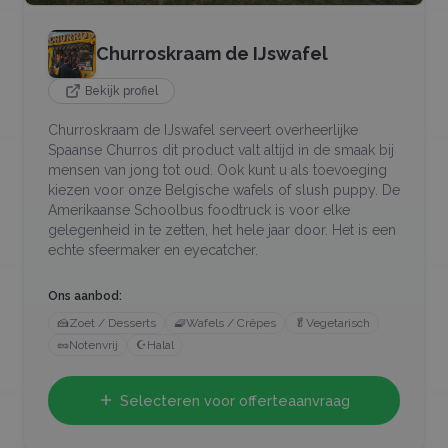
Churroskraam de IJswafel
Bekijk profiel
Churroskraam de IJswafel serveert overheerlijke
Spaanse Churros dit product valt altijd in de smaak bij
mensen van jong tot oud. Ook kunt u als toevoeging
kiezen voor onze Belgische wafels of slush puppy. De
Amerikaanse Schoolbus foodtruck is voor elke
gelegenheid in te zetten, het hele jaar door. Het is een
echte sfeermaker en eyecatcher.
Ons aanbod:
🍰
Zoet / Desserts
🧇
Wafels / Crêpes
🥬
Vegetarisch
🥜
Notenvrij
☪️
Halal
Selecteren voor offerteaanvraag