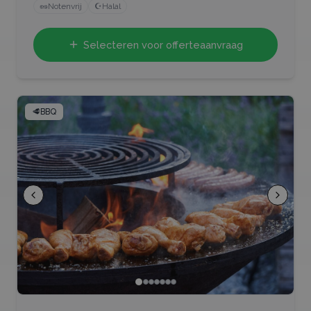
🥜
Notenvrij
☪️
Halal
Selecteren voor offerteaanvraag
🥩
BBQ