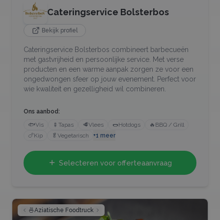
Cateringservice Bolsterbos
Bekijk profiel
Cateringservice Bolsterbos combineert barbecueën
met gastvrijheid en persoonlijke service. Met verse
producten en een warme aanpak zorgen ze voor een
ongedwongen sfeer op jouw evenement. Perfect voor
wie kwaliteit en gezelligheid wil combineren.
Ons aanbod:
🐟
Vis
🍢
Tapas
🥩
Vlees
🌭
Hotdogs
🔥
BBQ / Grill
🍗
Kip
🥬
Vegetarisch
+
1
meer
Selecteren voor offerteaanvraag
🍜
Aziatische Foodtruck