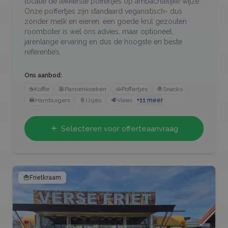
locatie de lekkerste poffertjes op ambachtelijke wijze.
Onze poffertjes zijn standaard veganistisch- dus
zonder melk en eieren. een goede krul gezouten
roomboter is wel ons advies, maar optioneel.
jarenlange ervaring en dus de hoogste en beste
referentie’s.
Ons aanbod:
☕
Koffie
🥞
Pannenkoeken
🫓
Poffertjes
🧆
Snacks
🍔
Hamburgers
🍦
IJsjes
🥩
Vlees
+
11
meer
Selecteren voor offerteaanvraag
🍟
Frietkraam