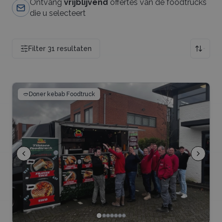
Ontvang
vrijblijvend
offertes van de foodtrucks
die u selecteert
Filter
31
resultaten
🥙
Doner kebab Foodtruck