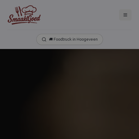
🚚 Foodtruck in Hoogeveen