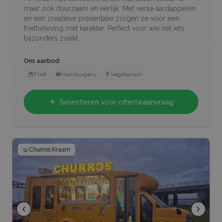
maar ook duurzaam en eerlijk. Met verse aardappelen
en een creatieve presentatie zorgen ze voor een
frietbeleving met karakter. Perfect voor wie nét iets
bijzonders zoekt.
Ons aanbod:
🍟
Friet
🍔
Hamburgers
🥬
Vegetarisch
Selecteren voor offerteaanvraag
🥨
Churros Kraam