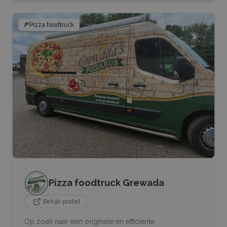
🍕
Pizza foodtruck
Pizza foodtruck Grewada
Bekijk profiel
Op zoek naar een originele én efficiënte