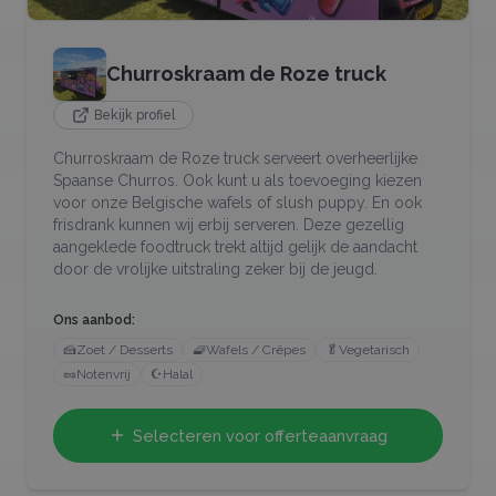
Churroskraam de Roze truck
Bekijk profiel
Churroskraam de Roze truck serveert overheerlijke
Spaanse Churros. Ook kunt u als toevoeging kiezen
voor onze Belgische wafels of slush puppy. En ook
frisdrank kunnen wij erbij serveren. Deze gezellig
aangeklede foodtruck trekt altijd gelijk de aandacht
door de vrolijke uitstraling zeker bij de jeugd.
Ons aanbod:
🍰
Zoet / Desserts
🧇
Wafels / Crêpes
🥬
Vegetarisch
🥜
Notenvrij
☪️
Halal
Selecteren voor offerteaanvraag