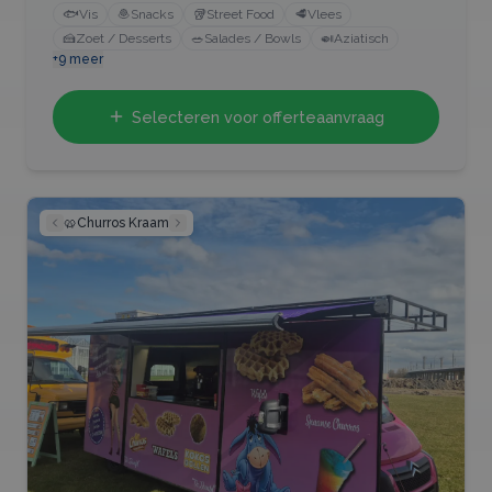
🐟
Vis
🧆
Snacks
🥡
Street Food
🥩
Vlees
🍰
Zoet / Desserts
🥗
Salades / Bowls
🍛
Aziatisch
+
9
meer
Selecteren voor offerteaanvraag
🥨
Churros Kraam