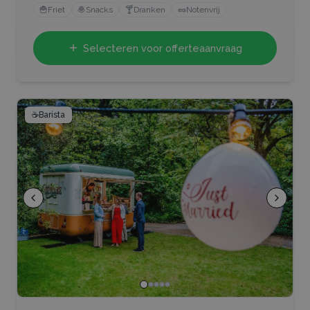
🍟
Friet
🧆
Snacks
🍸
Dranken
🥜
Notenvrij
Selecteren voor offerteaanvraag
☕
Barista