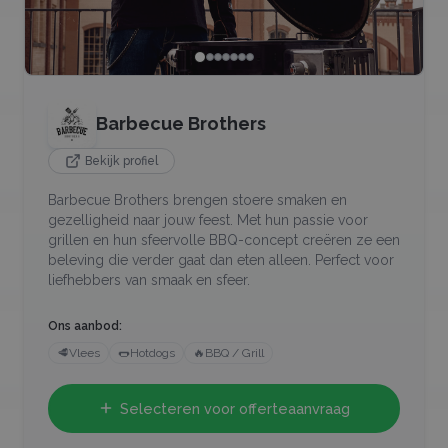
Barbecue Brothers
Bekijk profiel
Barbecue Brothers brengen stoere smaken en
gezelligheid naar jouw feest. Met hun passie voor
grillen en hun sfeervolle BBQ-concept creëren ze een
beleving die verder gaat dan eten alleen. Perfect voor
liefhebbers van smaak en sfeer.
Ons aanbod:
🥩
Vlees
🌭
Hotdogs
🔥
BBQ / Grill
Selecteren voor offerteaanvraag