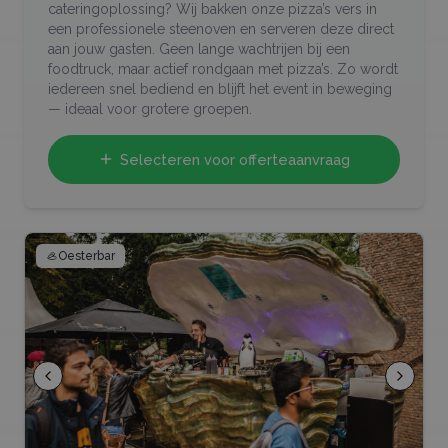
cateringoplossing? Wij bakken onze pizza’s vers in
een professionele steenoven en serveren deze direct
aan jouw gasten. Geen lange wachtrijen bij een
foodtruck, maar actief rondgaan met pizza’s. Zo wordt
iedereen snel bediend en blijft het event in beweging
— ideaal voor grotere groepen.
Selecteren voor offerteaanvraag
🦪
Oesterbar