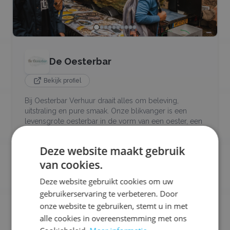
De Oesterbar
Bekijk profiel
Bij Oesterbar Verhuur draait alles om beleving,
uitstraling en pure smaak. Onze blikvanger is een
levensgrote oesterbar in de vorm van een oester, een
eyecatcher die direct de aandacht trekt en uw
evenement naar een hoger niveau tilt. Vanuit deze
Deze website maakt gebruik
bijzondere bar serveren wij dagverse oesters die live
van cookies.
voor uw gasten worden geopend
Deze website gebruikt cookies om uw
Ons aanbod:
gebruikerservaring te verbeteren. Door
🐟
Vis
🍣
Sushi
🦪
Oesters
🌾
Glutenvrij
onze website te gebruiken, stemt u in met
🥛
Lactosevrij
🥜
Notenvrij
alle cookies in overeenstemming met ons