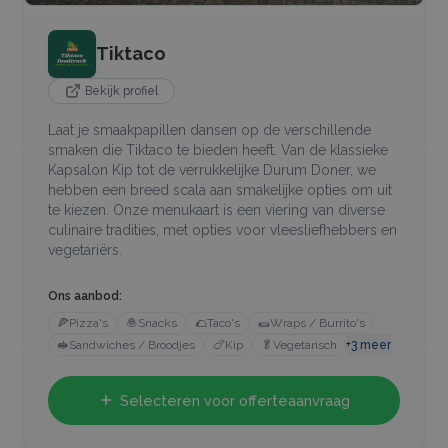
Tiktaco
Bekijk profiel
Laat je smaakpapillen dansen op de verschillende
smaken die Tiktaco te bieden heeft. Van de klassieke
Kapsalon Kip tot de verrukkelijke Durum Doner, we
hebben een breed scala aan smakelijke opties om uit
te kiezen. Onze menukaart is een viering van diverse
culinaire tradities, met opties voor vleesliefhebbers en
vegetariërs.
Ons aanbod:
🍕
Pizza's
🧆
Snacks
🌮
Taco's
🌯
Wraps / Burrito's
🥪
Sandwiches / Broodjes
🍗
Kip
🥬
Vegetarisch
+
3
meer
Selecteren voor offerteaanvraag