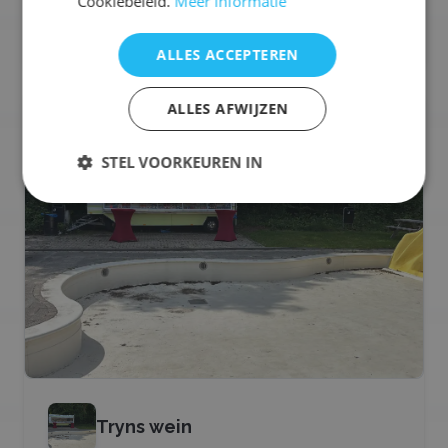
Cookiebeleid.
Meer informatie
Selecteren voor offerteaanvraag
ALLES ACCEPTEREN
ALLES AFWIJZEN
🍟
Frietkraam
STEL VOORKEUREN IN
Tryns wein