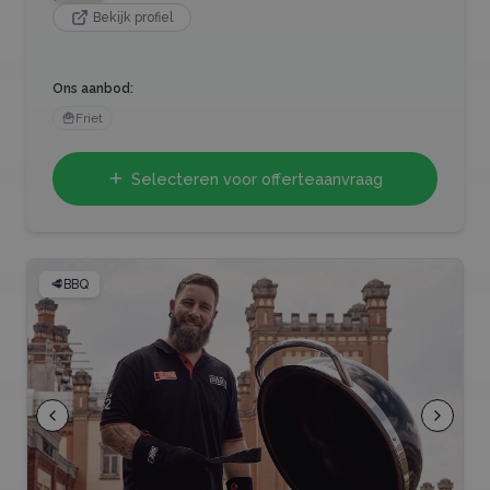
Bekijk profiel
Ons aanbod:
🍟
Friet
Selecteren voor offerteaanvraag
🥩
BBQ