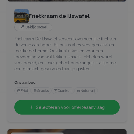
Frietkraam de IJswafel
Bekijk profiel
Frietkraam De IJswafel serveert overheerlijke friet van
de verse aardappel. Bij ons is alles vers gemaakt en
met liefde bereid. Ook kunt u kiezen voor een
toevoeging van wat lekkere snacks. Het eten wordt
vers bereid, en – niet geheel onbelangrijk – altijd met
een glimlach geserveerd aan je gasten.
Ons aanbod:
🍟
Friet
🧆
Snacks
🍸
Dranken
🥜
Notenvrij
Selecteren voor offerteaanvraag