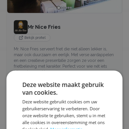
Mr Nice Fries
Bekijk profiel
Mr. Nice Fries serveert friet die niet alleen lekker is,
maar ook duurzaam en eerlijk. Met verse aardappelen
en een creatieve presentatie zorgen ze voor een
frietbeleving met karakter. Perfect voor wie nét iets
bijzonders zoekt.
Deze website maakt gebruik
Ons aanbod:
van cookies.
🍟
Friet
🍔
Hamburgers
🥬
Vegetarisch
Deze website gebruikt cookies om uw
gebruikerservaring te verbeteren. Door
Selecteren voor offerteaanvraag
onze website te gebruiken, stemt u in met
alle cookies in overeenstemming met ons