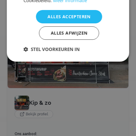
Cookiebeleid.
Meer informatie
🍔
Hamburger Foodtruck
ALLES ACCEPTEREN
ALLES AFWIJZEN
STEL VOORKEUREN IN
Kip & zo
Bekijk profiel
Ons aanbod: