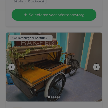
☕
Koffie
🥛
Lactosevrij
Selecteren voor offerteaanvraag
🍔
Hamburger Foodtruck