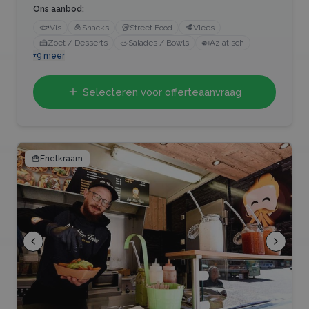
Ons aanbod:
🐟
Vis
🧆
Snacks
🥡
Street Food
🥩
Vlees
🍰
Zoet / Desserts
🥗
Salades / Bowls
🍛
Aziatisch
+
9
meer
Selecteren voor offerteaanvraag
🍟
Frietkraam