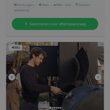
🍔
Hamburgers
🥩
Vlees
🔥
BBQ / Grill
🍸
Dranken
🥜
Notenvrij
Selecteren voor offerteaanvraag
🥩
BBQ