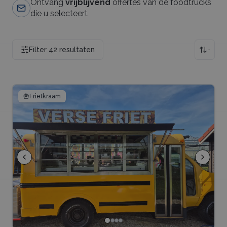
Ontvang
vrijblijvend
offertes van de foodtrucks
die u selecteert
Filter
42
resultaten
🍟
Frietkraam