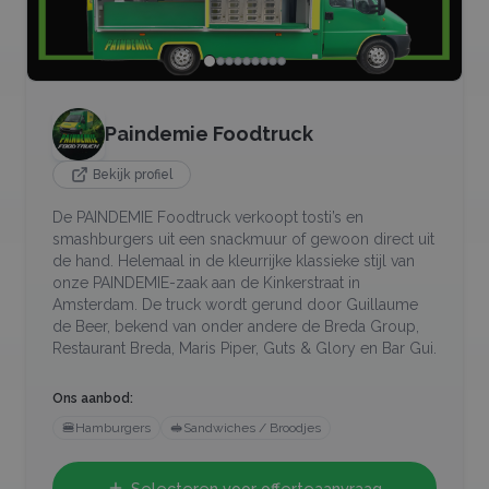
Paindemie Foodtruck
Bekijk profiel
De PAINDEMIE Foodtruck verkoopt tosti’s en
smashburgers uit een snackmuur of gewoon direct uit
de hand. Helemaal in de kleurrijke klassieke stijl van
onze PAINDEMIE-zaak aan de Kinkerstraat in
Amsterdam. De truck wordt gerund door Guillaume
de Beer, bekend van onder andere de Breda Group,
Restaurant Breda, Maris Piper, Guts & Glory en Bar Gui.
Ons aanbod:
🍔
Hamburgers
🥪
Sandwiches / Broodjes
Selecteren voor offerteaanvraag