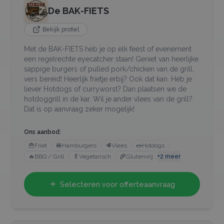
De BAK-FIETS
Bekijk profiel
Met de BAK-FIETS heb je op elk feest of evenement
een regelrechte eyecatcher staan! Geniet van heerlijke
sappige burgers of pulled pork/chicken van de grill,
vers bereid! Heerlijk frietje erbij? Ook dat kan. Heb je
liever Hotdogs of curryworst? Dan plaatsen we de
hotdoggrill in de kar. Wil je ander vlees van de grill?
Dat is op aanvraag zeker mogelijk!
Ons aanbod:
🍟
Friet
🍔
Hamburgers
🥩
Vlees
🌭
Hotdogs
🔥
BBQ / Grill
🥬
Vegetarisch
🌾
Glutenvrij
+
2
meer
Selecteren voor offerteaanvraag