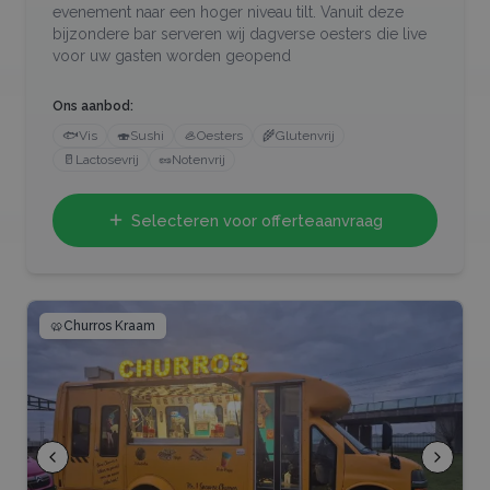
evenement naar een hoger niveau tilt. Vanuit deze
bijzondere bar serveren wij dagverse oesters die live
voor uw gasten worden geopend
Ons aanbod:
🐟
Vis
🍣
Sushi
🦪
Oesters
🌾
Glutenvrij
🥛
Lactosevrij
🥜
Notenvrij
Selecteren voor offerteaanvraag
🥨
Churros Kraam