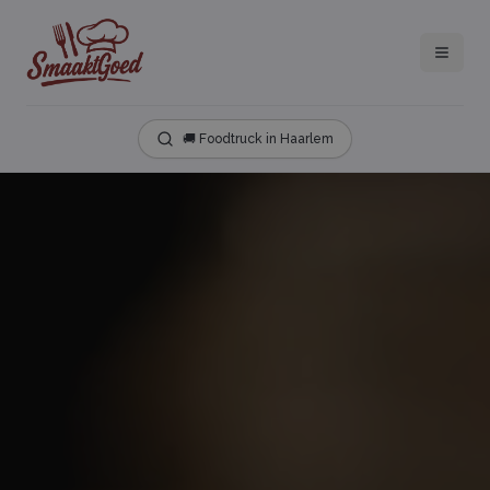
🚚 Foodtruck in Haarlem