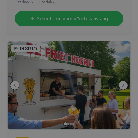
🥜
Notenvrij
☪️
Halal
Selecteren voor offerteaanvraag
🍟
Frietkraam