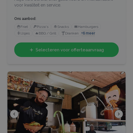
voor kwaliteit en service.
Ons aanbod:
🍟
Friet
🍕
Pizza's
🧆
Snacks
🍔
Hamburgers
🍦
IJsjes
🔥
BBQ / Grill
🍸
Dranken
+
6
meer
Selecteren voor offerteaanvraag