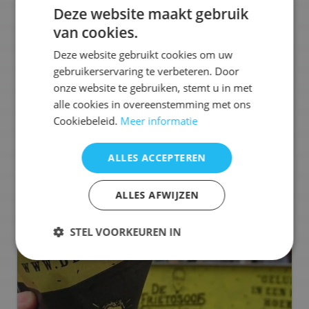
het compleet met de heerlijke sauzen van Oliehoorn
Deze website maakt gebruik
én onze huisgemaakte pindasaus.
van cookies.
Ons aanbod:
Deze website gebruikt cookies om uw
gebruikerservaring te verbeteren. Door
🍟
Friet
🧆
Snacks
🍔
Hamburgers
🥡
Street Food
🥩
Vlees
onze website te gebruiken, stemt u in met
🔥
BBQ / Grill
🍗
Kip
+
4
meer
alle cookies in overeenstemming met ons
Cookiebeleid.
Meer informatie
Selecteren voor offerteaanvraag
ALLES ACCEPTEREN
ALLES AFWIJZEN
STEL VOORKEUREN IN