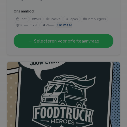
Ons aanbod:
🍟
Friet
🐟
Vis
🧆
Snacks
🍢
Tapas
🍔
Hamburgers
🥡
Street Food
🥩
Vlees
+
10
meer
Selecteren voor offerteaanvraag