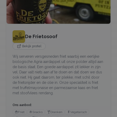
De Frietosoof
Bekijk profiel
Wij serveren versgesneden friet waarbij een eerlijke
biologische Agria aardappel uit onze polder altijd aan
de basis staat. Een goede aardappel zit lekker in zijn
vel. Daar valt niets aan af te doen en dat doen we dus
ook niet. Hij gaat daarom, ter plekke, met schil door
de frietsnijder en de olie in. Onze specialiteit is friet
met truffelmayonaise en parmezaanse kaas en friet
met stoofvlees rendang.
Ons aanbod:
🍟
Friet
🧆
Snacks
🍸
Dranken
🥬
Vegetarisch