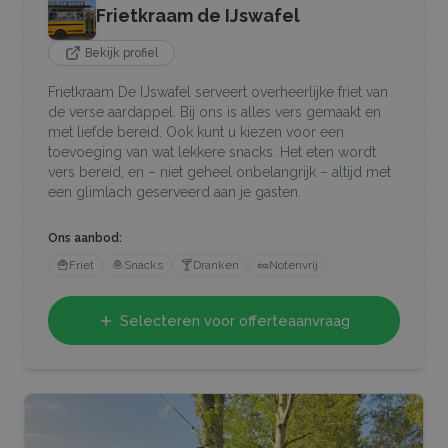
Frietkraam de IJswafel
Bekijk profiel
Frietkraam De IJswafel serveert overheerlijke friet van
de verse aardappel. Bij ons is alles vers gemaakt en
met liefde bereid. Ook kunt u kiezen voor een
toevoeging van wat lekkere snacks. Het eten wordt
vers bereid, en – niet geheel onbelangrijk – altijd met
een glimlach geserveerd aan je gasten.
Ons aanbod:
🍟
Friet
🧆
Snacks
🍸
Dranken
🥜
Notenvrij
Selecteren voor offerteaanvraag