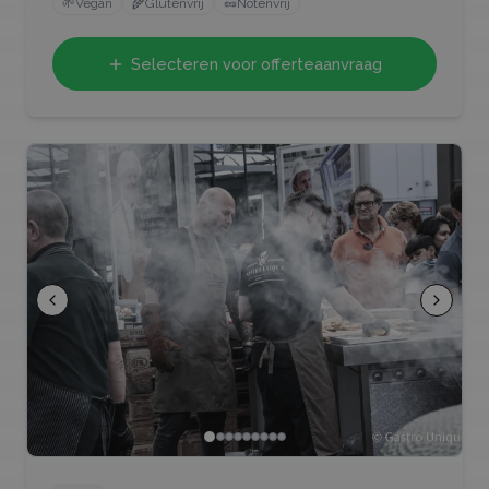
🌱
Vegan
🌾
Glutenvrij
🥜
Notenvrij
Selecteren voor offerteaanvraag