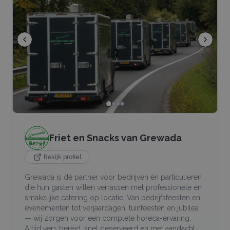
Friet en Snacks van Grewada
Bekijk profiel
Grewada is dé partner voor bedrijven én particulieren
die hun gasten willen verrassen met professionele en
smakelijke catering op locatie. Van bedrijfsfeesten en
evenementen tot verjaardagen, tuinfeesten en jubilea
— wij zorgen voor een complete horeca-ervaring.
Altijd vers bereid, snel geserveerd en met aandacht