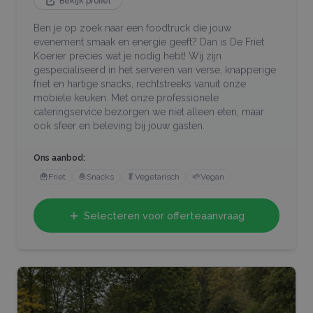
Bekijk profiel
Ben je op zoek naar een foodtruck die jouw
evenement smaak en energie geeft? Dan is De Friet
Koerier precies wat je nodig hebt! Wij zijn
gespecialiseerd in het serveren van verse, knapperige
friet en hartige snacks, rechtstreeks vanuit onze
mobiele keuken. Met onze professionele
cateringservice bezorgen we niet alleen eten, maar
ook sfeer en beleving bij jouw gasten.
Ons aanbod:
🍟
Friet
🧆
Snacks
🥬
Vegetarisch
🌱
Vegan
Selecteren voor offerteaanvraag