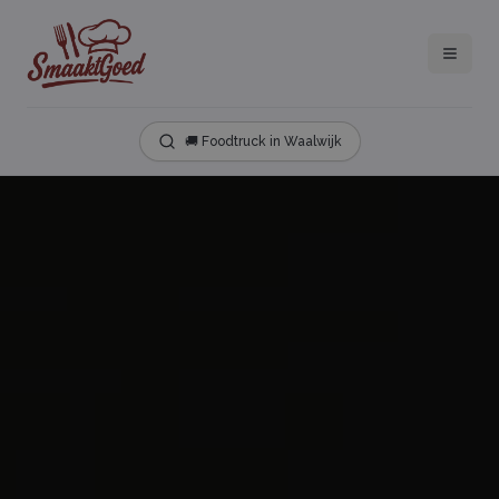
🚚 Foodtruck in Waalwijk