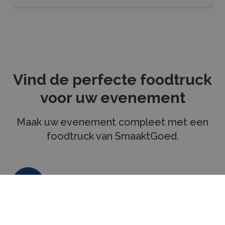
Vind de perfecte foodtruck
voor uw evenement
Maak uw evenement compleet met een
foodtruck van SmaaktGoed.
Selecteer eenvoudig meerdere
1
foodtrucks voor een vrijblijvende
offerte.