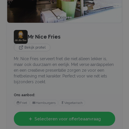
Mr Nice Fries
Bekijk profiel
Mr. Nice Fries serveert friet die niet alleen lekker is,
maar ook duurzaam en eerlijk. Met verse aardappelen
en een creatieve presentatie zorgen ze voor een
frietbeleving met karakter. Perfect voor wie nét iets
bijzonders zoekt.
Ons aanbod:
🍟
Friet
🍔
Hamburgers
🥬
Vegetarisch
Selecteren voor offerteaanvraag