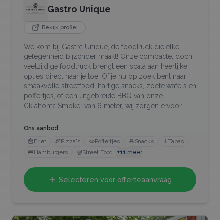
Gastro Unique
Bekijk profiel
Welkom bij Gastro Unique, de foodtruck die elke
gelegenheid bijzonder maakt! Onze compacte, doch
veelzijdige foodtruck brengt een scala aan heerlijke
opties direct naar je toe. Of je nu op zoek bent naar
smaakvolle streetfood, hartige snacks, zoete wafels en
poffertjes, of een uitgebreide BBQ van onze
Oklahoma Smoker van 6 meter, wij zorgen ervoor.
Ons aanbod:
🍟
Friet
🍕
Pizza's
🫓
Poffertjes
🧆
Snacks
🍢
Tapas
🍔
Hamburgers
🥡
Street Food
+
11
meer
Selecteren voor offerteaanvraag