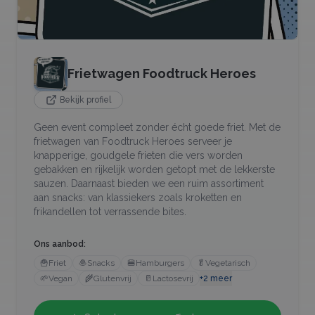
Frietwagen Foodtruck Heroes
Bekijk profiel
Geen event compleet zonder écht goede friet. Met de
frietwagen van Foodtruck Heroes serveer je
knapperige, goudgele frieten die vers worden
gebakken en rijkelijk worden getopt met de lekkerste
sauzen. Daarnaast bieden we een ruim assortiment
aan snacks: van klassiekers zoals kroketten en
frikandellen tot verrassende bites.
Ons aanbod:
🍟
Friet
🧆
Snacks
🍔
Hamburgers
🥬
Vegetarisch
🌱
Vegan
🌾
Glutenvrij
🥛
Lactosevrij
+
2
meer