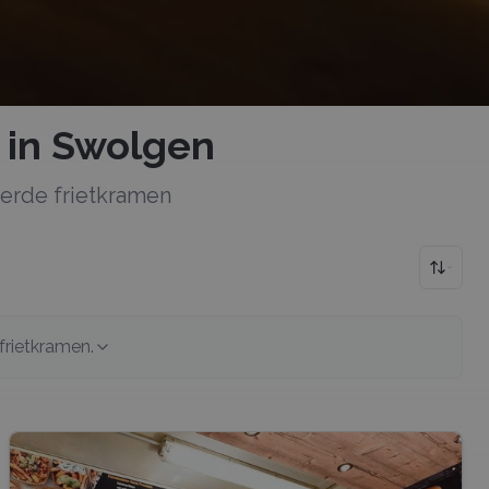
in Swolgen
teerde
frietkramen
frietkramen
.