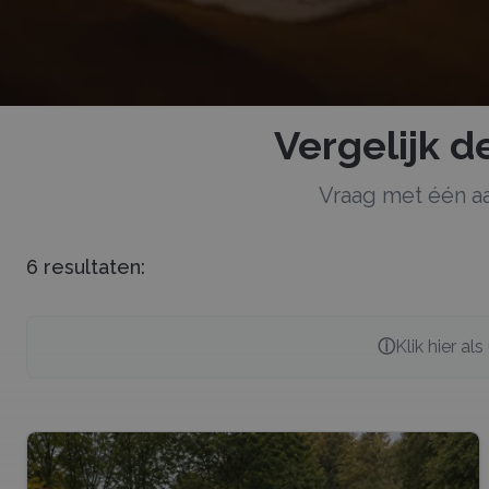
Vergelijk 
Vraag met één a
6
resultaten:
ⓘ
Klik hier al