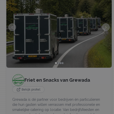
Friet en Snacks van Grewada
Bekijk profiel
Grewada is dé partner voor bedrijven én particulieren
die hun gasten willen verrassen met professionele en
smakelijke catering op locatie. Van bedrijfsfeesten en