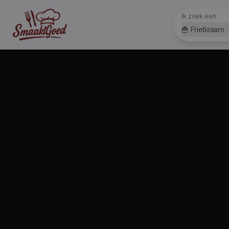
Ik zoek een:
🍟 Frietkraam