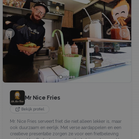
Mr Nice Fries
Bekijk profiel
Mr. Nice Fries serveert friet die niet alleen lekker is, maar
ook duurzaam en eerlijk. Met verse aardappelen en een
creatieve presentatie zorgen ze voor een frietbeleving