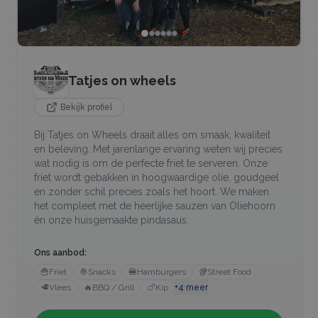
Tatjes on wheels
Bekijk profiel
Bij Tatjes on Wheels draait alles om smaak, kwaliteit
en beleving. Met jarenlange ervaring weten wij precies
wat nodig is om de perfecte friet te serveren. Onze
friet wordt gebakken in hoogwaardige olie, goudgeel
en zonder schil precies zoals het hoort. We maken
het compleet met de heerlijke sauzen van Oliehoorn
én onze huisgemaakte pindasaus.
Ons aanbod:
🍟
Friet
🧆
Snacks
🍔
Hamburgers
🥡
Street Food
🥩
Vlees
🔥
BBQ / Grill
🍗
Kip
+
4
meer