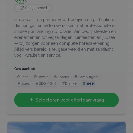
Bekijk profiel
Grewada is dé partner voor bedrijven én particulieren
die hun gasten willen verrassen met professionele en
smakelijke catering op locatie. Van bedrijfsfeesten en
evenementen tot verjaardagen, tuinfeesten en jubilea
— wij zorgen voor een complete horeca-ervaring.
Altijd vers bereid, snel geserveerd en met aandacht
voor kwaliteit en service.
Ons aanbod:
🍟
Friet
🍕
Pizza's
🧆
Snacks
🍔
Hamburgers
🍦
IJsjes
🔥
BBQ / Grill
🍸
Dranken
+
6
meer
Selecteren voor offerteaanvraag