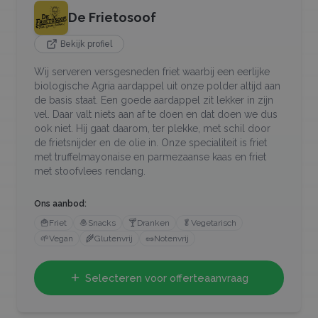
De Frietosoof
Bekijk profiel
Wij serveren versgesneden friet waarbij een eerlijke
biologische Agria aardappel uit onze polder altijd aan
de basis staat. Een goede aardappel zit lekker in zijn
vel. Daar valt niets aan af te doen en dat doen we dus
ook niet. Hij gaat daarom, ter plekke, met schil door
de frietsnijder en de olie in. Onze specialiteit is friet
met truffelmayonaise en parmezaanse kaas en friet
met stoofvlees rendang.
Ons aanbod:
🍟
Friet
🧆
Snacks
🍸
Dranken
🥬
Vegetarisch
🌱
Vegan
🌾
Glutenvrij
🥜
Notenvrij
Selecteren voor offerteaanvraag