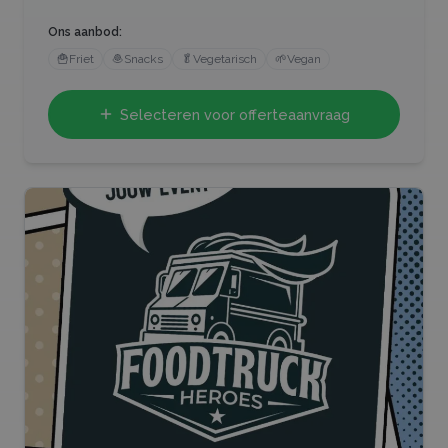
Ons aanbod:
🍟
Friet
🧆
Snacks
🥬
Vegetarisch
🌱
Vegan
Selecteren voor offerteaanvraag