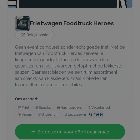
Frietwagen Foodtruck Heroes
Bekijk profiel
Geen event compleet zonder écht goede friet. Met de
frietwagen van Foodtruck Heroes serveer je
knapperige, goudgele frieten die vers worden
gebakken en rijkelijk worden getopt met de lekkerste
sauzen. Daarnaast bieden we een ruim assortiment
aan snacks: van klassiekers zoals kroketten en
frikandellen tot verrassende bites.
Ons aanbod:
🍟
Friet
🧆
Snacks
🍔
Hamburgers
🥬
Vegetarisch
🌱
Vegan
🌾
Glutenvrij
🥛
Lactosevrij
+
2
meer
Selecteren voor offerteaanvraag