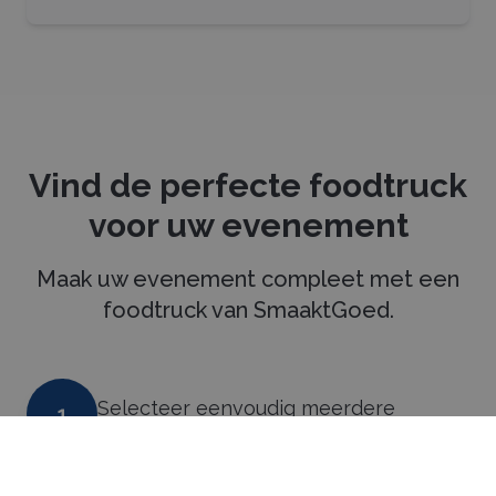
Vind de perfecte foodtruck
voor uw evenement
Maak uw evenement compleet met een
foodtruck van SmaaktGoed.
Selecteer eenvoudig meerdere
1
foodtrucks voor een vrijblijvende
offerte.