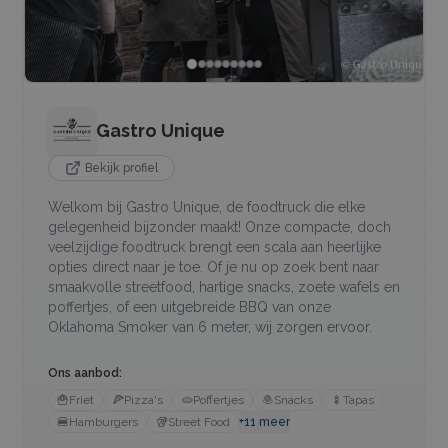
Gastro Unique
Bekijk profiel
Welkom bij Gastro Unique, de foodtruck die elke
gelegenheid bijzonder maakt! Onze compacte, doch
veelzijdige foodtruck brengt een scala aan heerlijke
opties direct naar je toe. Of je nu op zoek bent naar
smaakvolle streetfood, hartige snacks, zoete wafels en
poffertjes, of een uitgebreide BBQ van onze
Oklahoma Smoker van 6 meter, wij zorgen ervoor.
Ons aanbod:
🍟
Friet
🍕
Pizza's
🫓
Poffertjes
🧆
Snacks
🍢
Tapas
🍔
Hamburgers
🥡
Street Food
+
11
meer