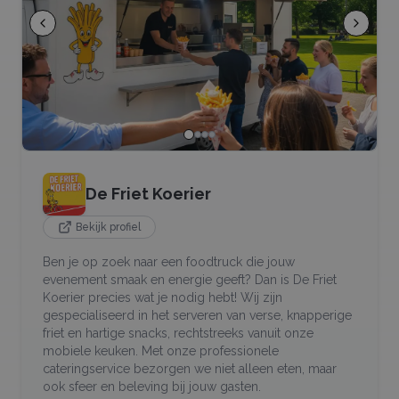
De Friet Koerier
Bekijk profiel
Ben je op zoek naar een foodtruck die jouw
evenement smaak en energie geeft? Dan is De Friet
Koerier precies wat je nodig hebt! Wij zijn
gespecialiseerd in het serveren van verse, knapperige
friet en hartige snacks, rechtstreeks vanuit onze
mobiele keuken. Met onze professionele
cateringservice bezorgen we niet alleen eten, maar
ook sfeer en beleving bij jouw gasten.