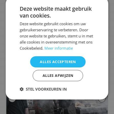
huisgemaakte gerechten. Lekker eten met een lach.
Deze website maakt gebruik
van cookies.
Ons aanbod:
Deze website gebruikt cookies om uw
🍟
Friet
🐟
Vis
🧆
Snacks
🍢
Tapas
🍔
Hamburgers
gebruikerservaring te verbeteren. Door
🥡
Street Food
🥩
Vlees
+
10
meer
onze website te gebruiken, stemt u in met
alle cookies in overeenstemming met ons
Selecteren voor offerteaanvraag
Cookiebeleid.
Meer informatie
ALLES ACCEPTEREN
ALLES AFWIJZEN
STEL VOORKEUREN IN