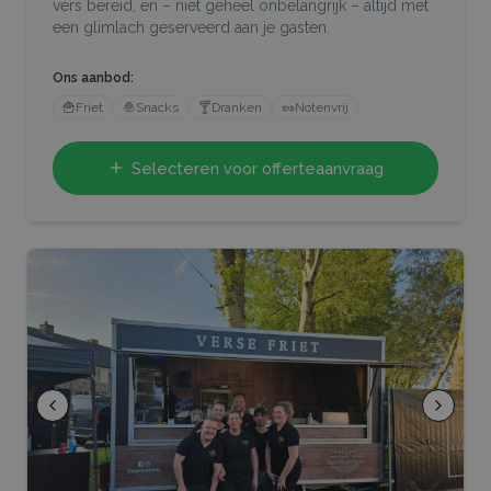
vers bereid, en – niet geheel onbelangrijk – altijd met
een glimlach geserveerd aan je gasten.
Ons aanbod:
🍟
Friet
🧆
Snacks
🍸
Dranken
🥜
Notenvrij
Selecteren voor offerteaanvraag