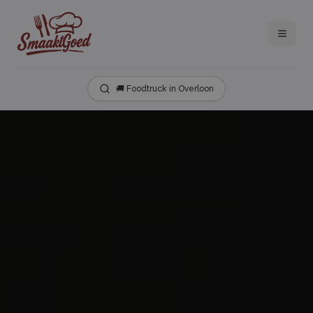
🚚 Foodtruck in Overloon