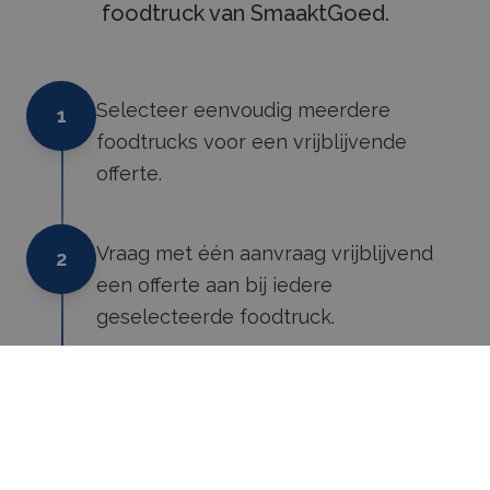
foodtruck van SmaaktGoed.
Selecteer eenvoudig meerdere
1
foodtrucks voor een vrijblijvende
offerte.
Vraag met één aanvraag vrijblijvend
2
een offerte aan bij iedere
geselecteerde foodtruck.
Vergelijk de ontvangen offertes en kies
3
de offerte die het beste bij uw wensen
aansluit.