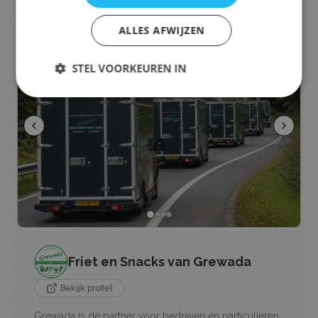
ALLES AFWIJZEN
STEL VOORKEUREN IN
Friet en Snacks van Grewada
Bekijk profiel
Grewada is dé partner voor bedrijven én particulieren