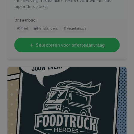
frietbeleving met karakter. Perfect voor wie nét iets
bijzonders zoekt.
Ons aanbod:
🍟
Friet
🍔
Hamburgers
🥬
Vegetarisch
Selecteren voor offerteaanvraag