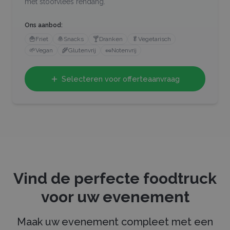
met stoofvlees rendang.
Ons aanbod:
🍟
Friet
🧆
Snacks
🍸
Dranken
🥬
Vegetarisch
🌱
Vegan
🌾
Glutenvrij
🥜
Notenvrij
Selecteren voor offerteaanvraag
Vind de perfecte foodtruck
voor uw evenement
Maak uw evenement compleet met een