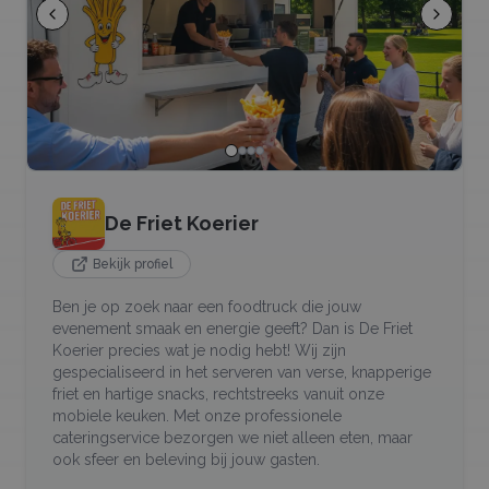
De Friet Koerier
Bekijk profiel
Ben je op zoek naar een foodtruck die jouw
evenement smaak en energie geeft? Dan is De Friet
Koerier precies wat je nodig hebt! Wij zijn
gespecialiseerd in het serveren van verse, knapperige
friet en hartige snacks, rechtstreeks vanuit onze
mobiele keuken. Met onze professionele
cateringservice bezorgen we niet alleen eten, maar
ook sfeer en beleving bij jouw gasten.