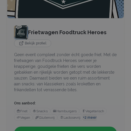
Frietwagen Foodtruck Heroes
Bekijk profiel
Geen event compleet zonder écht goede friet. Met de
frietwagen van Foodtruck Heroes serveer je
knapperige, goudgele frieten die vers worden
gebakken en rijkelijk worden getopt met de lekkerste
sauzen. Daarnaast bieden we een ruim assortiment
aan snacks: van klassiekers zoals kroketten en
frikandellen tot verrassende bites.
Ons aanbod:
🍟
Friet
🧆
Snacks
🍔
Hamburgers
🥬
Vegetarisch
🌱
Vegan
🌾
Glutenvrij
🥛
Lactosevrij
+
2
meer