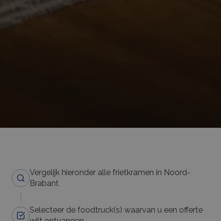
Vergelijk hieronder alle frietkramen in Noord-
Brabant
Selecteer de foodtruck(s) waarvan u een offerte
wilt ontvangen