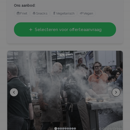
Ons aanbod:
🍟
Friet
🧆
Snacks
🥬
Vegetarisch
🌱
Vegan
Selecteren voor offerteaanvraag