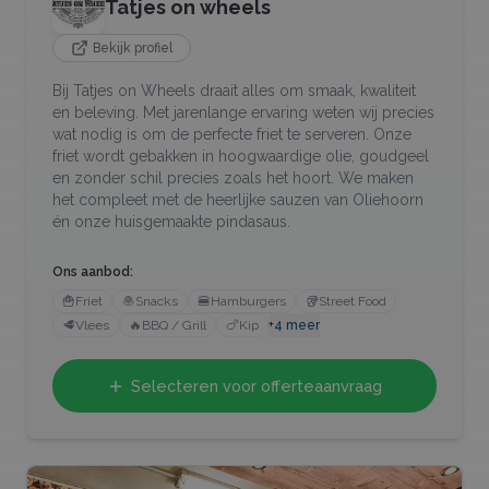
Tatjes on wheels
Bekijk profiel
Bij Tatjes on Wheels draait alles om smaak, kwaliteit
en beleving. Met jarenlange ervaring weten wij precies
wat nodig is om de perfecte friet te serveren. Onze
friet wordt gebakken in hoogwaardige olie, goudgeel
en zonder schil precies zoals het hoort. We maken
het compleet met de heerlijke sauzen van Oliehoorn
én onze huisgemaakte pindasaus.
Ons aanbod:
🍟
Friet
🧆
Snacks
🍔
Hamburgers
🥡
Street Food
🥩
Vlees
🔥
BBQ / Grill
🍗
Kip
+
4
meer
Selecteren voor offerteaanvraag