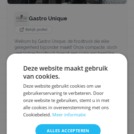
Gastro Unique
Bekijk profiel
Welkom bij Gastro Unique, de foodtruck die elke
gelegenheid bijzonder maakt! Onze compacte, doch
veelzijdige foodtruck brengt een scala aan heerlijke
opties direct naar je toe. Of je nu op zoek bent naar
smaakvolle streetfood, hartige snacks, zoete wafels en
Deze website maakt gebruik
poffertjes, of een uitgebreide BBQ van onze
van cookies.
Oklahoma Smoker van 6 meter, wij zorgen ervoor.
Deze website gebruikt cookies om uw
Ons aanbod:
gebruikerservaring te verbeteren. Door
🍟
Friet
🍕
Pizza's
🫓
Poffertjes
🧆
Snacks
🍢
Tapas
onze website te gebruiken, stemt u in met
🍔
Hamburgers
🥡
Street Food
+
11
meer
alle cookies in overeenstemming met ons
Cookiebeleid.
Meer informatie
Selecteren voor offerteaanvraag
ALLES ACCEPTEREN