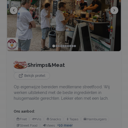
Shrimps&Meat
Bekijk profiel
Op eigenwijze bereiden mediterrane streetfood. Wij
werken uitstekend met de beste ingrediënten in
huisgemaakte gerechten. Lekker eten met een lach.
Ons aanbod:
🍟
Friet
🐟
Vis
🧆
Snacks
🍢
Tapas
🍔
Hamburgers
🥡
Street Food
🥩
Vlees
+
10
meer