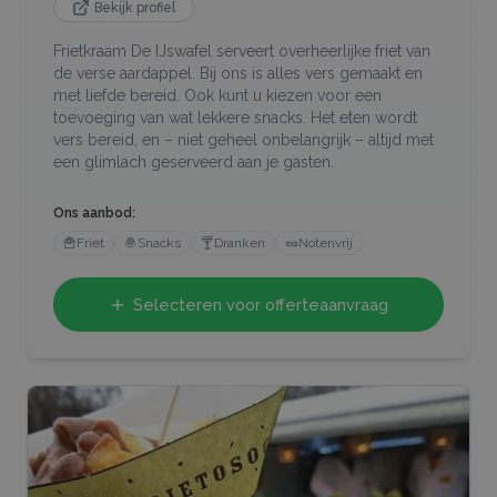
Bekijk profiel
Frietkraam De IJswafel serveert overheerlijke friet van
de verse aardappel. Bij ons is alles vers gemaakt en
met liefde bereid. Ook kunt u kiezen voor een
toevoeging van wat lekkere snacks. Het eten wordt
vers bereid, en – niet geheel onbelangrijk – altijd met
een glimlach geserveerd aan je gasten.
Ons aanbod:
🍟
Friet
🧆
Snacks
🍸
Dranken
🥜
Notenvrij
Selecteren voor offerteaanvraag