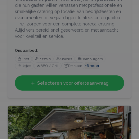
die hun gasten willen verrassen met professionele en
smakelijke catering op locatie. Van bedrijfsfeesten en
evenementen tot verjaardagen, tuinfeesten en jubilea
— wij zorgen voor een complete horeca-ervaring.
Altijd vers bereid, snel geserveerd en met aandacht
voor kwaliteit en service.
Ons aanbod:
🍟
Friet
🍕
Pizza's
🧆
Snacks
🍔
Hamburgers
🍦
IJsjes
🔥
BBQ / Grill
🍸
Dranken
+
6
meer
Selecteren voor offerteaanvraag