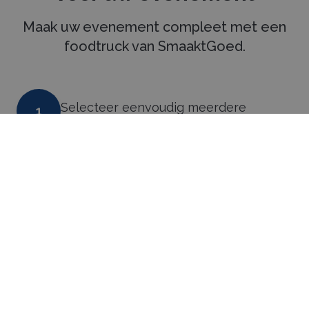
Maak uw evenement compleet met een
foodtruck van SmaaktGoed.
Selecteer eenvoudig meerdere
1
foodtrucks voor een vrijblijvende
offerte.
Vraag met één aanvraag vrijblijvend
2
een offerte aan bij iedere
geselecteerde foodtruck.
Vergelijk de ontvangen offertes en kies
3
de offerte die het beste bij uw wensen