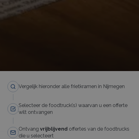
Vergelijk hieronder alle frietkramen in Nijmegen
Selecteer de foodtruck(s) waarvan u een offerte
wilt ontvangen
Ontvang
vrijblijvend
offertes van de foodtrucks
die u selecteert