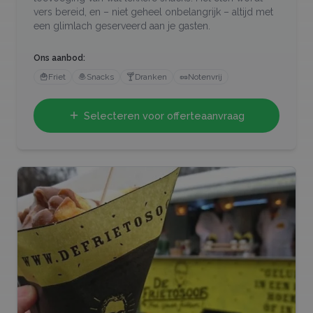
vers bereid, en – niet geheel onbelangrijk – altijd met
een glimlach geserveerd aan je gasten.
Ons aanbod:
🍟
Friet
🧆
Snacks
🍸
Dranken
🥜
Notenvrij
Selecteren voor offerteaanvraag