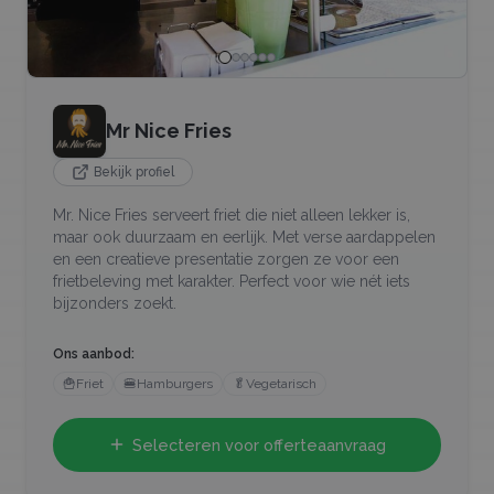
Mr Nice Fries
Bekijk profiel
Mr. Nice Fries serveert friet die niet alleen lekker is,
maar ook duurzaam en eerlijk. Met verse aardappelen
en een creatieve presentatie zorgen ze voor een
frietbeleving met karakter. Perfect voor wie nét iets
bijzonders zoekt.
Ons aanbod:
🍟
Friet
🍔
Hamburgers
🥬
Vegetarisch
Selecteren voor offerteaanvraag