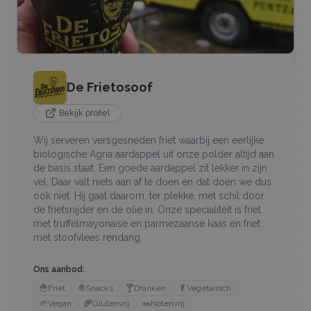
De Frietosoof
Bekijk profiel
Wij serveren versgesneden friet waarbij een eerlijke
biologische Agria aardappel uit onze polder altijd aan
de basis staat. Een goede aardappel zit lekker in zijn
vel. Daar valt niets aan af te doen en dat doen we dus
ook niet. Hij gaat daarom, ter plekke, met schil door
de frietsnijder en de olie in. Onze specialiteit is friet
met truffelmayonaise en parmezaanse kaas en friet
met stoofvlees rendang.
Ons aanbod:
🍟
Friet
🧆
Snacks
🍸
Dranken
🥬
Vegetarisch
🌱
Vegan
🌾
Glutenvrij
🥜
Notenvrij