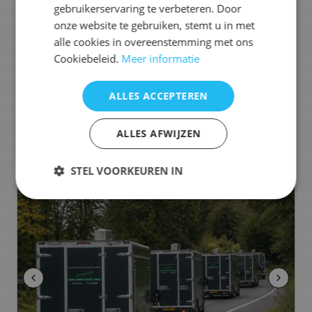
gebruikerservaring te verbeteren. Door
werken uitstekend met de beste ingrediënten in
huisgemaakte gerechten. Lekker eten met een lach.
onze website te gebruiken, stemt u in met
alle cookies in overeenstemming met ons
Ons aanbod:
Cookiebeleid.
Meer informatie
🍟
Friet
🐟
Vis
🧆
Snacks
🍢
Tapas
🍔
Hamburgers
🥡
Street Food
🥩
Vlees
+
10
meer
ALLES ACCEPTEREN
Selecteren voor offerteaanvraag
ALLES AFWIJZEN
STEL VOORKEUREN IN