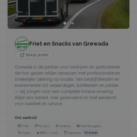
Friet en Snacks van Grewada
Bekijk profiel
Grewada is dé partner voor bedrijven én particulieren
die hun gasten willen verrassen met professionele en
smakelijke catering op locatie. Van bedrijfsfeesten en
evenementen tot verjaardagen, tuinfeesten en jubilea
— wij zorgen voor een complete horeca-ervaring.
Altijd vers bereid, snel geserveerd en met aandacht
voor kwaliteit en service.
Ons aanbod:
🍟
Friet
🍕
Pizza's
🧆
Snacks
🍔
Hamburgers
🍦
IJsjes
🔥
BBQ / Grill
🍸
Dranken
+
6
meer