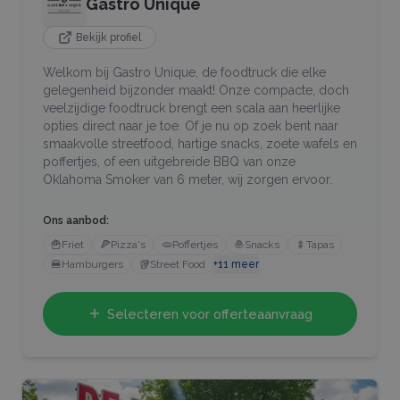
Gastro Unique
Bekijk profiel
Welkom bij Gastro Unique, de foodtruck die elke
gelegenheid bijzonder maakt! Onze compacte, doch
veelzijdige foodtruck brengt een scala aan heerlijke
opties direct naar je toe. Of je nu op zoek bent naar
smaakvolle streetfood, hartige snacks, zoete wafels en
poffertjes, of een uitgebreide BBQ van onze
Oklahoma Smoker van 6 meter, wij zorgen ervoor.
Ons aanbod:
🍟
Friet
🍕
Pizza's
🫓
Poffertjes
🧆
Snacks
🍢
Tapas
🍔
Hamburgers
🥡
Street Food
+
11
meer
Selecteren voor offerteaanvraag