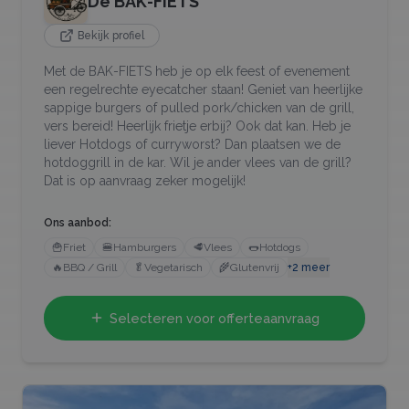
De BAK-FIETS
Bekijk profiel
Met de BAK-FIETS heb je op elk feest of evenement
een regelrechte eyecatcher staan! Geniet van heerlijke
sappige burgers of pulled pork/chicken van de grill,
vers bereid! Heerlijk frietje erbij? Ook dat kan. Heb je
liever Hotdogs of curryworst? Dan plaatsen we de
hotdoggrill in de kar. Wil je ander vlees van de grill?
Dat is op aanvraag zeker mogelijk!
Ons aanbod:
🍟
Friet
🍔
Hamburgers
🥩
Vlees
🌭
Hotdogs
🔥
BBQ / Grill
🥬
Vegetarisch
🌾
Glutenvrij
+
2
meer
Selecteren voor offerteaanvraag