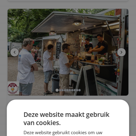
Shrimps&Meat
Deze website maakt gebruik
van cookies.
Bekijk profiel
Deze website gebruikt cookies om uw
Op eigenwijze bereiden mediterrane streetfood. Wij