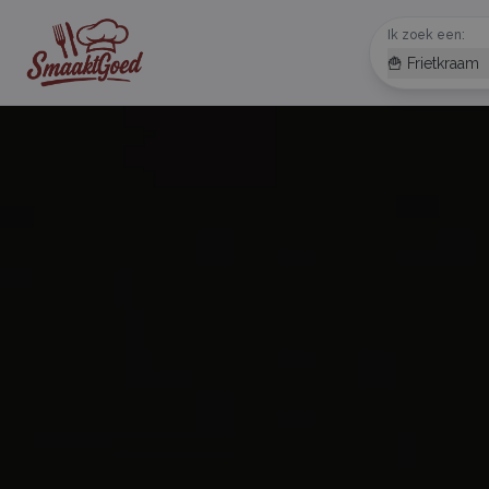
Ik zoek een:
🍟 Frietkraam