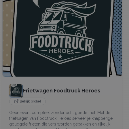
Frietwagen Foodtruck Heroes
Bekijk profiel
Geen event compleet zonder écht goede friet. Met de
frietwagen van Foodtruck Heroes serveer je knapperige,
goudgele frieten die vers worden gebakken en rijkelijk