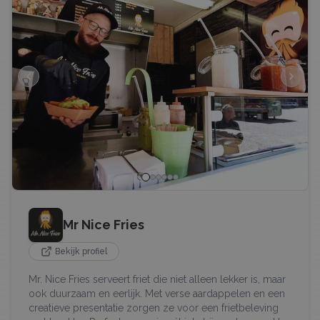
Mr Nice Fries
Bekijk profiel
Mr. Nice Fries serveert friet die niet alleen lekker is, maar
ook duurzaam en eerlijk. Met verse aardappelen en een
creatieve presentatie zorgen ze voor een frietbeleving