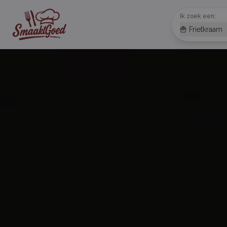
Ik zoek een:
🍟 Frietkraam