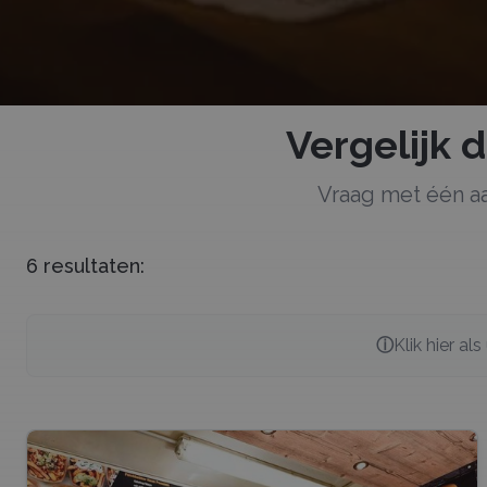
Vergelijk 
Vraag met één a
6
resultaten:
ⓘ
Klik hier al