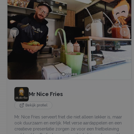
Mr Nice Fries
Bekijk profiel
Mr. Nice Fries serveert friet die niet alleen lekker is, maar
ook duurzaam en eerlijk. Met verse aardappelen en een
creatieve presentatie zorgen ze voor een frietbeleving