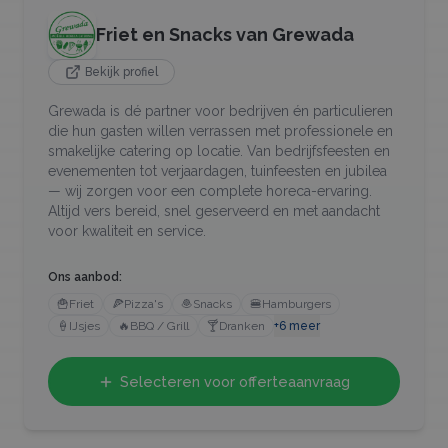
Friet en Snacks van Grewada
Bekijk profiel
Grewada is dé partner voor bedrijven én particulieren
die hun gasten willen verrassen met professionele en
smakelijke catering op locatie. Van bedrijfsfeesten en
evenementen tot verjaardagen, tuinfeesten en jubilea
— wij zorgen voor een complete horeca-ervaring.
Altijd vers bereid, snel geserveerd en met aandacht
voor kwaliteit en service.
Ons aanbod:
🍟
Friet
🍕
Pizza's
🧆
Snacks
🍔
Hamburgers
🍦
IJsjes
🔥
BBQ / Grill
🍸
Dranken
+
6
meer
Selecteren voor offerteaanvraag