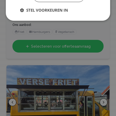
en een creatieve presentatie zorgen ze voor een
frietbeleving met karakter. Perfect voor wie nét iets
STEL VOORKEUREN IN
bijzonders zoekt.
Ons aanbod:
🍟
Friet
🍔
Hamburgers
🥬
Vegetarisch
Selecteren voor offerteaanvraag