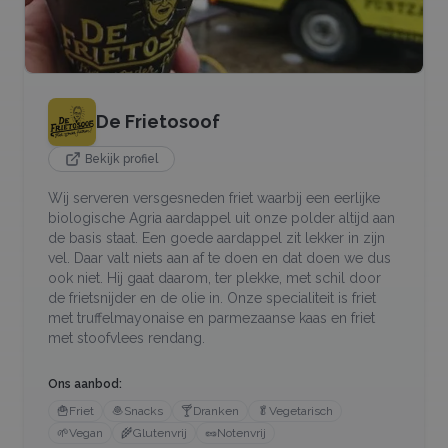
De Frietosoof
Bekijk profiel
Wij serveren versgesneden friet waarbij een eerlijke
biologische Agria aardappel uit onze polder altijd aan
de basis staat. Een goede aardappel zit lekker in zijn
vel. Daar valt niets aan af te doen en dat doen we dus
ook niet. Hij gaat daarom, ter plekke, met schil door
de frietsnijder en de olie in. Onze specialiteit is friet
met truffelmayonaise en parmezaanse kaas en friet
met stoofvlees rendang.
Ons aanbod:
🍟
Friet
🧆
Snacks
🍸
Dranken
🥬
Vegetarisch
🌱
Vegan
🌾
Glutenvrij
🥜
Notenvrij