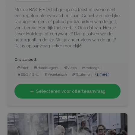
Met de BAK-FIETS heb je op elk feest of evenement
een regelrechte eyecatcher staan! Geniet van heerlijke
sappige burgers of pulled pork/chicken van de grill,
vers bereid! Heerlijk frietje erbij? Ook dat kan. Heb je
liever Hotdogs of curryworst? Dan plaatsen we de
hotdoggrill in de kar. Wil je ander vlees van de grill?
Dat is op aanvraag zeker mogelijk!
Ons aanbod:
🍟
Friet
🍔
Hamburgers
🥩
Vlees
🌭
Hotdogs
🔥
BBQ / Grill
🥬
Vegetarisch
🌾
Glutenvrij
+
2
meer
Selecteren voor offerteaanvraag