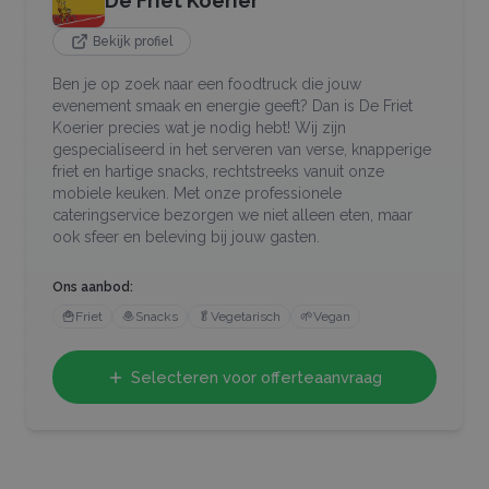
De Friet Koerier
Bekijk profiel
Ben je op zoek naar een foodtruck die jouw
evenement smaak en energie geeft? Dan is De Friet
Koerier precies wat je nodig hebt! Wij zijn
gespecialiseerd in het serveren van verse, knapperige
friet en hartige snacks, rechtstreeks vanuit onze
mobiele keuken. Met onze professionele
cateringservice bezorgen we niet alleen eten, maar
ook sfeer en beleving bij jouw gasten.
Ons aanbod:
🍟
Friet
🧆
Snacks
🥬
Vegetarisch
🌱
Vegan
Selecteren voor offerteaanvraag