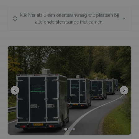
Klik hier als u een offerteaanvraag wilt plaatsen bij
ⓘ
alle ondersterstaande
frietkramen
.