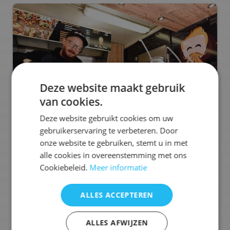
Deze website maakt gebruik
van cookies.
Deze website gebruikt cookies om uw
gebruikerservaring te verbeteren. Door
onze website te gebruiken, stemt u in met
alle cookies in overeenstemming met ons
Cookiebeleid.
Meer informatie
Mr Nice Fries
ALLES ACCEPTEREN
Bekijk profiel
Mr. Nice Fries serveert friet die niet alleen lekker is,
ALLES AFWIJZEN
maar ook duurzaam en eerlijk. Met verse aardappelen