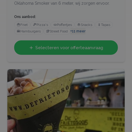
Oklahoma Smoker van 6 meter, wij zorgen ervoor.
Ons aanbod:
🍟
Friet
🍕
Pizza's
🫓
Poffertjes
🧆
Snacks
🍢
Tapas
🍔
Hamburgers
🥡
Street Food
+
11
meer
Selecteren voor offerteaanvraag