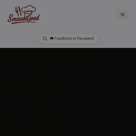
🚚 Foodtruck in Flevoland