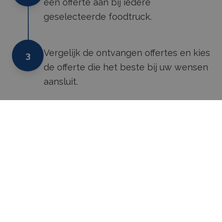
een offerte aan bij iedere
geselecteerde foodtruck.
Vergelijk de ontvangen offertes en kies
3
de offerte die het beste bij uw wensen
aansluit.
SmaaktGoed
Foodtrucks
Frietkraam op locatie
Frietkraam huren in Flevoland: vers eten op uw
evenement