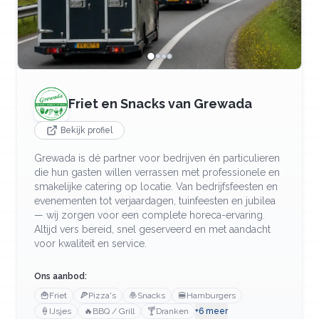
Friet en Snacks van Grewada
Bekijk profiel
Grewada is dé partner voor bedrijven én particulieren
die hun gasten willen verrassen met professionele en
smakelijke catering op locatie. Van bedrijfsfeesten en
evenementen tot verjaardagen, tuinfeesten en jubilea
— wij zorgen voor een complete horeca-ervaring.
Altijd vers bereid, snel geserveerd en met aandacht
voor kwaliteit en service.
Ons aanbod:
🍟
Friet
🍕
Pizza's
🧆
Snacks
🍔
Hamburgers
🍦
IJsjes
🔥
BBQ / Grill
🍸
Dranken
+
6
meer