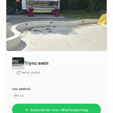
Tryns wein
Bekijk profiel
Ons aanbod:
🍟
Friet
Selecteren voor offerteaanvraag