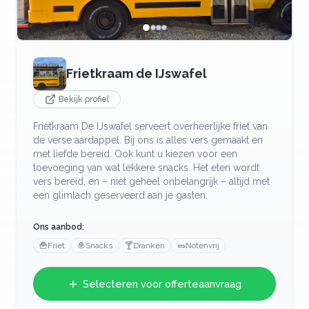
Frietkraam de IJswafel
Bekijk profiel
Frietkraam De IJswafel serveert overheerlijke friet van
de verse aardappel. Bij ons is alles vers gemaakt en
met liefde bereid. Ook kunt u kiezen voor een
toevoeging van wat lekkere snacks. Het eten wordt
vers bereid, en – niet geheel onbelangrijk – altijd met
een glimlach geserveerd aan je gasten.
Ons aanbod:
🍟
Friet
🧆
Snacks
🍸
Dranken
🥜
Notenvrij
Selecteren voor offerteaanvraag