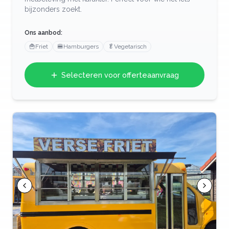
bijzonders zoekt.
Ons aanbod:
🍟
Friet
🍔
Hamburgers
🥬
Vegetarisch
Selecteren voor offerteaanvraag