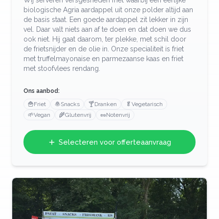
Wij serveren versgesneden friet waarbij een eerlijke
biologische Agria aardappel uit onze polder altijd aan
de basis staat. Een goede aardappel zit lekker in zijn
vel. Daar valt niets aan af te doen en dat doen we dus
ook niet. Hij gaat daarom, ter plekke, met schil door
de frietsnijder en de olie in. Onze specialiteit is friet
met truffelmayonaise en parmezaanse kaas en friet
met stoofvlees rendang.
Ons aanbod:
🍟
Friet
🧆
Snacks
🍸
Dranken
🥬
Vegetarisch
🌱
Vegan
🌾
Glutenvrij
🥜
Notenvrij
Selecteren voor offerteaanvraag