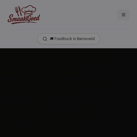
🚚 Foodtruck in Barneveld