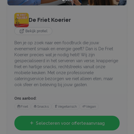
De Friet Koerier
Bekijk profiel
Ben je op zoek naar een foodtruck die jouw
evenement smaak en energie geeft? Dan is De Friet
Koerier precies wat je nodig hebt! Wij zijn
gespecialiseerd in het serveren van verse, knapperige
friet en hartige snacks, rechtstreeks vanuit onze
mobiele keuken. Met onze professionele
cateringservice bezorgen we niet alleen eten, maar
ook sfeer en beleving bij jouw gasten.
Ons aanbod:
🍟
Friet
🧆
Snacks
🥬
Vegetarisch
🌱
Vegan
Selecteren voor offerteaanvraag