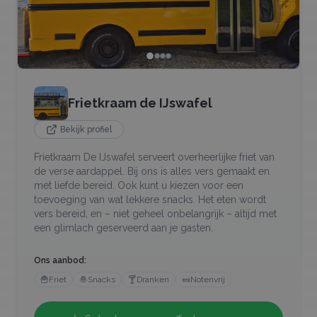
Frietkraam de IJswafel
Bekijk profiel
Frietkraam De IJswafel serveert overheerlijke friet van
de verse aardappel. Bij ons is alles vers gemaakt en
met liefde bereid. Ook kunt u kiezen voor een
toevoeging van wat lekkere snacks. Het eten wordt
vers bereid, en – niet geheel onbelangrijk – altijd met
een glimlach geserveerd aan je gasten.
Ons aanbod:
🍟
Friet
🧆
Snacks
🍸
Dranken
🥜
Notenvrij