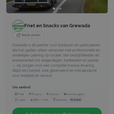
Friet en Snacks van Grewada
Bekijk profiel
Grewada is dé partner voor bedrijven én particulieren
die hun gasten willen verrassen met professionele en
smakelijke catering op locatie. Van bedrijfsfeesten en
evenementen tot verjaardagen, tuinfeesten en jubilea
— wij zorgen voor een complete horeca-ervaring.
Altijd vers bereid, snel geserveerd en met aandacht
voor kwaliteit en service.
Ons aanbod:
🍟
Friet
🍕
Pizza's
🧆
Snacks
🍔
Hamburgers
🍦
IJsjes
🔥
BBQ / Grill
🍸
Dranken
+
6
meer
Selecteren voor offerteaanvraag