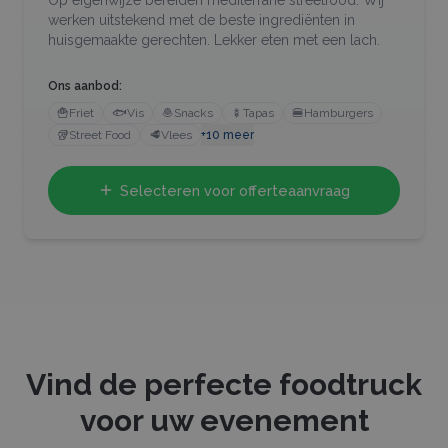
werken uitstekend met de beste ingrediënten in
huisgemaakte gerechten. Lekker eten met een lach.
Ons aanbod:
🍟
Friet
🐟
Vis
🧆
Snacks
🍢
Tapas
🍔
Hamburgers
🥡
Street Food
🥩
Vlees
+
10
meer
Selecteren voor offerteaanvraag
Vind de perfecte foodtruck
voor uw evenement