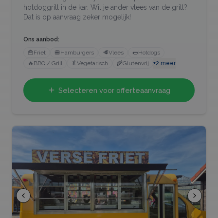
hotdoggrill in de kar. Wil je ander vlees van de grill?
Dat is op aanvraag zeker mogelijk!
Ons aanbod:
🍟
Friet
🍔
Hamburgers
🥩
Vlees
🌭
Hotdogs
🔥
BBQ / Grill
🥬
Vegetarisch
🌾
Glutenvrij
+
2
meer
Selecteren voor offerteaanvraag