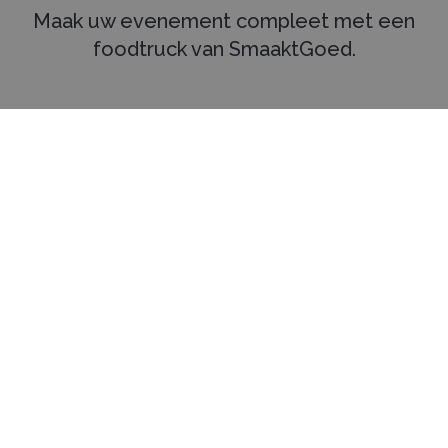
Maak uw evenement compleet met een
foodtruck van SmaaktGoed.
Selecteer eenvoudig meerdere
1
foodtrucks voor een vrijblijvende
offerte.
Vraag met één aanvraag vrijblijvend
2
een offerte aan bij iedere
geselecteerde foodtruck.
Vergelijk de ontvangen offertes en kies
3
de offerte die het beste bij uw wensen