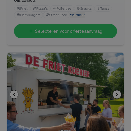
Ons aanbod:
🍟
Friet
🍕
Pizza's
🫓
Poffertjes
🧆
Snacks
🍢
Tapas
🍔
Hamburgers
🥡
Street Food
+
11
meer
Selecteren voor offerteaanvraag