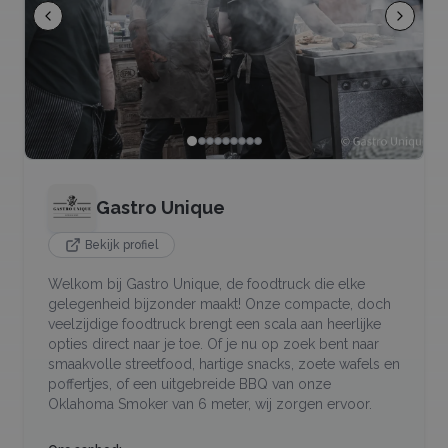
Gastro Unique
Bekijk profiel
Welkom bij Gastro Unique, de foodtruck die elke
gelegenheid bijzonder maakt! Onze compacte, doch
veelzijdige foodtruck brengt een scala aan heerlijke
opties direct naar je toe. Of je nu op zoek bent naar
smaakvolle streetfood, hartige snacks, zoete wafels en
poffertjes, of een uitgebreide BBQ van onze
Oklahoma Smoker van 6 meter, wij zorgen ervoor.