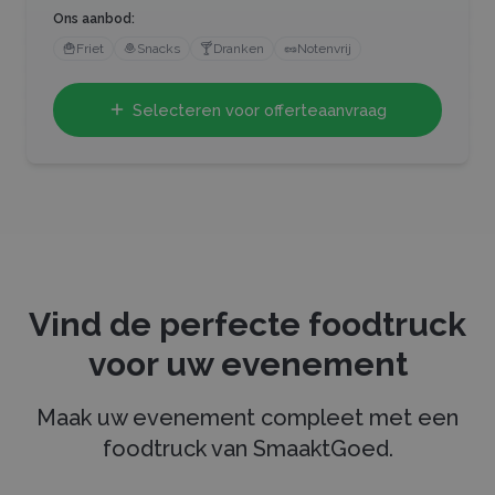
Ons aanbod:
🍟
Friet
🧆
Snacks
🍸
Dranken
🥜
Notenvrij
Selecteren voor offerteaanvraag
Vind de perfecte foodtruck
voor uw evenement
Maak uw evenement compleet met een
foodtruck van SmaaktGoed.