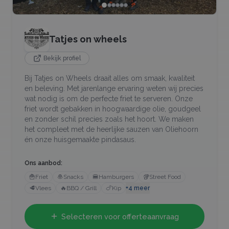
Tatjes on wheels
Bekijk profiel
Bij Tatjes on Wheels draait alles om smaak, kwaliteit
en beleving. Met jarenlange ervaring weten wij precies
wat nodig is om de perfecte friet te serveren. Onze
friet wordt gebakken in hoogwaardige olie, goudgeel
en zonder schil precies zoals het hoort. We maken
het compleet met de heerlijke sauzen van Oliehoorn
én onze huisgemaakte pindasaus.
Ons aanbod:
🍟
Friet
🧆
Snacks
🍔
Hamburgers
🥡
Street Food
🥩
Vlees
🔥
BBQ / Grill
🍗
Kip
+
4
meer
Selecteren voor offerteaanvraag