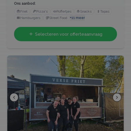
Ons aanbod:
🍟
Friet
🍕
Pizza's
🫓
Poffertjes
🧆
Snacks
🍢
Tapas
🍔
Hamburgers
🥡
Street Food
+
11
meer
Selecteren voor offerteaanvraag