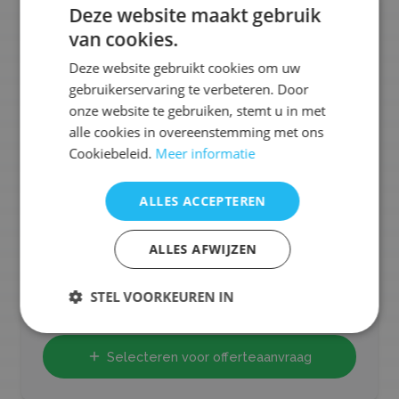
Deze website maakt gebruik
van cookies.
Deze website gebruikt cookies om uw
gebruikerservaring te verbeteren. Door
onze website te gebruiken, stemt u in met
Shrimps&Meat
alle cookies in overeenstemming met ons
Cookiebeleid.
Meer informatie
Bekijk profiel
Op eigenwijze bereiden mediterrane streetfood. Wij
ALLES ACCEPTEREN
werken uitstekend met de beste ingrediënten in
huisgemaakte gerechten. Lekker eten met een lach.
ALLES AFWIJZEN
Ons aanbod:
🍟
Friet
🐟
Vis
🧆
Snacks
🍢
Tapas
🍔
Hamburgers
STEL VOORKEUREN IN
🥡
Street Food
🥩
Vlees
+
10
meer
Selecteren voor offerteaanvraag