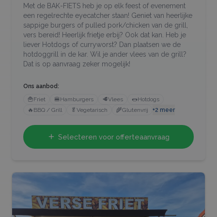
Met de BAK-FIETS heb je op elk feest of evenement
een regelrechte eyecatcher staan! Geniet van heerlijke
sappige burgers of pulled pork/chicken van de grill,
vers bereid! Heerlijk frietje erbij? Ook dat kan. Heb je
liever Hotdogs of curryworst? Dan plaatsen we de
hotdoggrill in de kar. Wil je ander vlees van de grill?
Dat is op aanvraag zeker mogelijk!
Ons aanbod:
🍟
Friet
🍔
Hamburgers
🥩
Vlees
🌭
Hotdogs
🔥
BBQ / Grill
🥬
Vegetarisch
🌾
Glutenvrij
+
2
meer
Selecteren voor offerteaanvraag