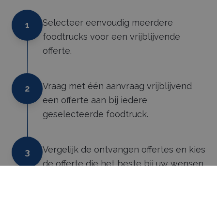
Selecteer eenvoudig meerdere
1
foodtrucks voor een vrijblijvende
offerte.
Vraag met één aanvraag vrijblijvend
2
een offerte aan bij iedere
geselecteerde foodtruck.
Vergelijk de ontvangen offertes en kies
3
de offerte die het beste bij uw wensen
aansluit.