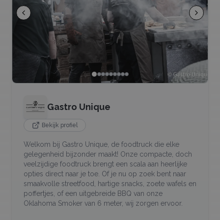
Gastro Unique
Bekijk profiel
Welkom bij Gastro Unique, de foodtruck die elke
gelegenheid bijzonder maakt! Onze compacte, doch
veelzijdige foodtruck brengt een scala aan heerlijke
opties direct naar je toe. Of je nu op zoek bent naar
smaakvolle streetfood, hartige snacks, zoete wafels en
poffertjes, of een uitgebreide BBQ van onze
Oklahoma Smoker van 6 meter, wij zorgen ervoor.