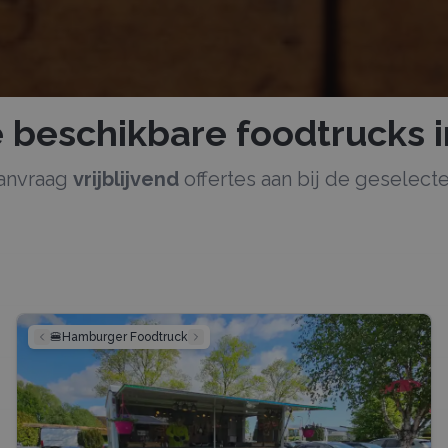
e beschikbare
foodtrucks
aanvraag
vrijblijvend
offertes aan bij de geselec
🍔
Hamburger Foodtruck