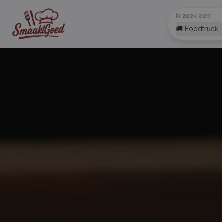
Ik zoek een:
🚚 Foodtruck