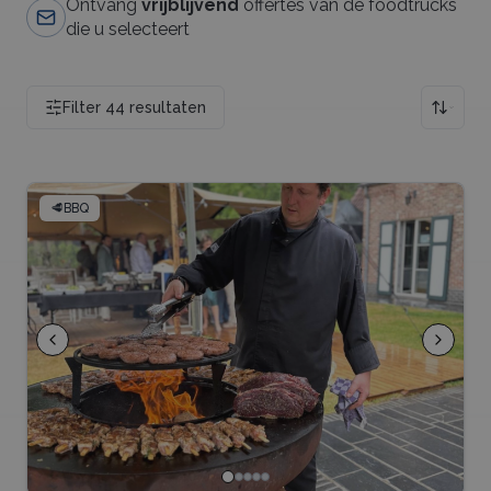
Ontvang
vrijblijvend
offertes van de foodtrucks
die u selecteert
Filter
44
resultaten
🥩
BBQ