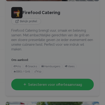
Firefood Catering
Bekijk profiel
Firefood Catering brengt vuur, smaak en beleving
samen. Met ambachtelijke gerechten van de grill en
een stoere presentatie geven ze ieder evenement een
unieke culinaire twist. Perfect voor wie indruk wil
maken.
Ons aanbod:
🐟
Vis
🧆
Snacks
🍔
Hamburgers
🥩
Vlees
🔥
BBQ / Grill
🍗
Kip
Selecteren voor offerteaanvraag