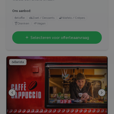
Ons aanbod:
☕
Koffie
🍰
Zoet / Desserts
🧇
Wafels / Crêpes
🍸
Dranken
🌱
Vegan
Selecteren voor offerteaanvraag
☕
Barista