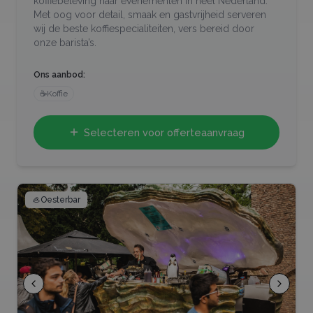
koffiebeleving naar evenementen in heel Nederland.
Met oog voor detail, smaak en gastvrijheid serveren
wij de beste koffiespecialiteiten, vers bereid door
onze barista’s.
Ons aanbod:
☕
Koffie
Selecteren voor offerteaanvraag
🦪
Oesterbar