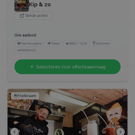
Kip & zo
Bekijk profiel
Ons aanbod:
🍔
Hamburgers
🥩
Vlees
🔥
BBQ / Grill
🍸
Dranken
🥜
Notenvrij
Selecteren voor offerteaanvraag
🍟
Frietkraam