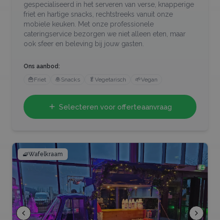
gespecialiseerd in het serveren van verse, knapperige
friet en hartige snacks, rechtstreeks vanuit onze
mobiele keuken. Met onze professionele
cateringservice bezorgen we niet alleen eten, maar
ook sfeer en beleving bij jouw gasten.
Ons aanbod:
🍟
Friet
🧆
Snacks
🥬
Vegetarisch
🌱
Vegan
Selecteren voor offerteaanvraag
🧇
Wafelkraam