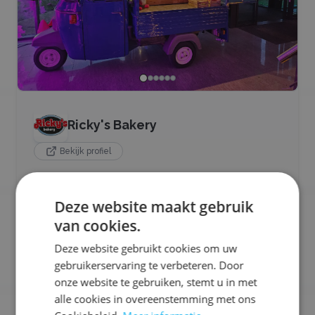
Ricky's Bakery
Bekijk profiel
Rickys Bakery verzorgt verse gebakken wafels op
ieder evenement of feest. Naast de wafels verzorgen
Deze website maakt gebruik
zij ook heerlijke wafellollies/wafels op een stokje. Qua
topping is de keuze reuze. Zo kun je kiezen voor vers
van cookies.
fruit, wafels met een bolletje ijs (en fruit). maar ook
Deze website gebruikt cookies om uw
voor heerlijke zoete toppings (smarties, spekkies,
crunch etc)
gebruikerservaring te verbeteren. Door
onze website te gebruiken, stemt u in met
Ons aanbod:
alle cookies in overeenstemming met ons
🧇
Wafels / Crêpes
🥬
Vegetarisch