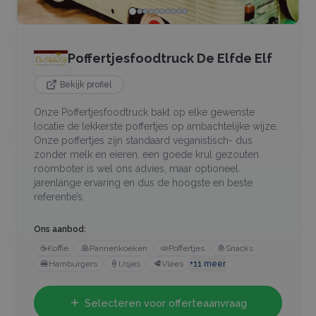
Poffertjesfoodtruck De Elfde Elf
Bekijk profiel
Onze Poffertjesfoodtruck bakt op elke gewenste
locatie de lekkerste poffertjes op ambachtelijke wijze.
Onze poffertjes zijn standaard veganistisch- dus
zonder melk en eieren. een goede krul gezouten
roomboter is wel ons advies, maar optioneel.
jarenlange ervaring en dus de hoogste en beste
referentie’s.
Ons aanbod:
☕
Koffie
🥞
Pannenkoeken
🫓
Poffertjes
🧆
Snacks
🍔
Hamburgers
🍦
IJsjes
🥩
Vlees
+
11
meer
Selecteren voor offerteaanvraag