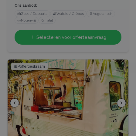
Ons aanbod:
🍰
Zoet / Desserts
🧇
Wafels / Crêpes
🥬
Vegetarisch
🥜
Notenvrij
☪️
Halal
Selecteren voor offerteaanvraag
🥞
Poffertjeskraam