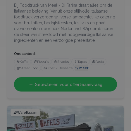
Bij Foodtruck van Meel - Di Farina draait alles om de
Italiaanse beleving. Vanuit onze stijlvolle Italiaanse
foodtruck verzorgen wij verse, ambachtelijke catering
voor bruiloften, bedrijfsfeesten, festivals en privé-
evenementen door heel Nederland. Wij combineren
de sfeer van streetfood met hoogwaardige Italiaanse
ingrediënten en een verzorgde presentatie.
Ons aanbod:
☕
Koffie
🍕
Pizza's
🧆
Snacks
🍢
Tapas
🍝
Pasta
🥡
Street Food
🍰
Zoet / Desserts
+
7
meer
Selecteren voor offerteaanvraag
🧇
Wafelkraam