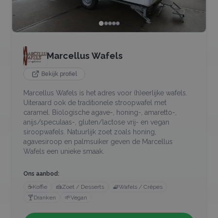
Marcellus Wafels
Bekijk profiel
Marcellus Wafels is het adres voor (h)eerlijke wafels.
Uiteraard ook de traditionele stroopwafel met
caramel. Biologische agave-, honing-, amaretto-,
anijs/speculaas-, gluten/lactose vrij- en vegan
siroopwafels. Natuurlijk zoet zoals honing,
agavesiroop en palmsuiker geven de Marcellus
Wafels een unieke smaak.
Ons aanbod:
☕
Koffie
🍰
Zoet / Desserts
🧇
Wafels / Crêpes
🍸
Dranken
🌱
Vegan