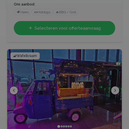
Ons aanbod:
🥩
Vlees
🌭
Hotdogs
🔥
BBQ / Grill
Selecteren voor offerteaanvraag
🧇
Wafelkraam