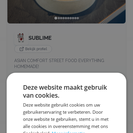
SUBLIME
Bekijk profiel
ASIAN COMFORT STREET FOOD EVERYTHING
HOMEMADE!
Ons aanbod:
Deze website maakt gebruik
🐟
Vis
🧆
Snacks
🥡
Street Food
🥩
Vlees
van cookies.
🍰
Zoet / Desserts
🥗
Salades / Bowls
🍛
Aziatisch
+
9
meer
Deze website gebruikt cookies om uw
gebruikerservaring te verbeteren. Door
Selecteren voor offerteaanvraag
onze website te gebruiken, stemt u in met
alle cookies in overeenstemming met ons