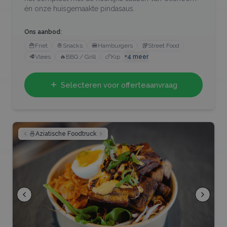
én onze huisgemaakte pindasaus.
Ons aanbod:
🍟
Friet
🧆
Snacks
🍔
Hamburgers
🥡
Street Food
🥩
Vlees
🔥
BBQ / Grill
🍗
Kip
+
4
meer
Selecteren voor offerteaanvraag
🍜
Aziatische Foodtruck