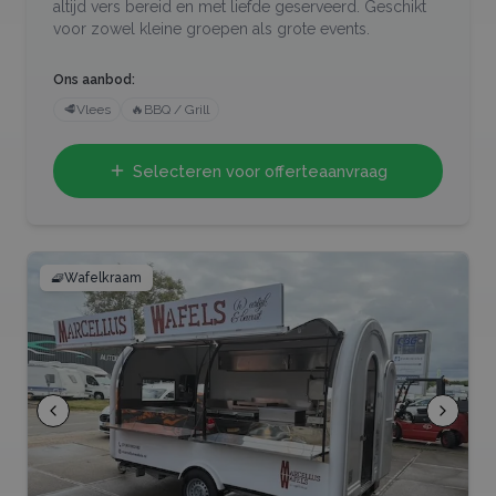
altijd vers bereid en met liefde geserveerd. Geschikt
voor zowel kleine groepen als grote events.
Ons aanbod:
🥩
Vlees
🔥
BBQ / Grill
Selecteren voor offerteaanvraag
🧇
Wafelkraam