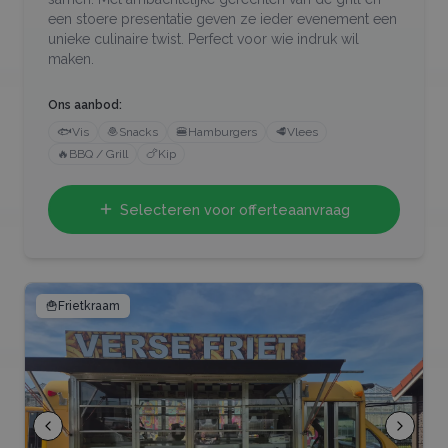
een stoere presentatie geven ze ieder evenement een
unieke culinaire twist. Perfect voor wie indruk wil
maken.
Ons aanbod:
🐟
Vis
🧆
Snacks
🍔
Hamburgers
🥩
Vlees
🔥
BBQ / Grill
🍗
Kip
Selecteren voor offerteaanvraag
🍟
Frietkraam