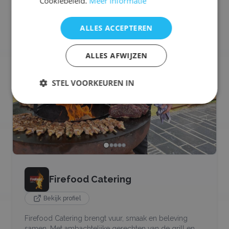
Cookiebeleid.
Meer informatie
🥩
BBQ
ALLES ACCEPTEREN
ALLES AFWIJZEN
STEL VOORKEUREN IN
Firefood Catering
Bekijk profiel
Firefood Catering brengt vuur, smaak en beleving
samen. Met ambachtelijke gerechten van de grill en