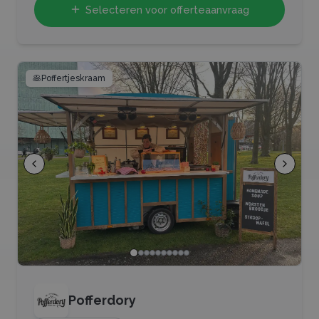
Selecteren voor offerteaanvraag
🥞
Poffertjeskraam
Pofferdory