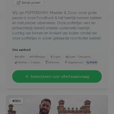
Bekijk profiel
Wij zijn POFFERDORY, Moeder & Zoon, onze grote
passie is onze Foodtruck & het heerlijk kunnen bakken
en met plezier uitserveren. Onze poffertjes vers en
ambachtelijk bereid smaken ouderwets heerlijk.
Luchtig van binnen en krokant van buiten omdat we
onze poffertjes in zuiver geklaarde roomboter bakken
Ons aanbod:
☕
Koffie
🫓
Poffertjes
🍦
IJsjes
🍰
Zoet / Desserts
🧇
Wafels / Crêpes
🍸
Dranken
🥬
Vegetarisch
+
5
meer
Selecteren voor offerteaanvraag
🥩
BBQ