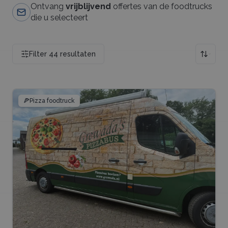
Ontvang
vrijblijvend
offertes van de foodtrucks
die u selecteert
Filter
44
resultaten
🍕
Pizza foodtruck