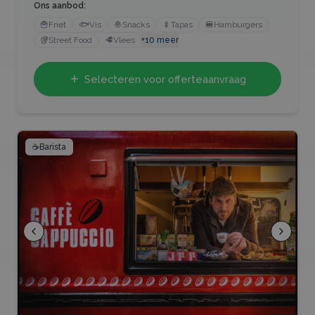
Ons aanbod:
🍟
Friet
🐟
Vis
🧆
Snacks
🍢
Tapas
🍔
Hamburgers
🥡
Street Food
🥩
Vlees
+
10
meer
Selecteren voor offerteaanvraag
☕
Barista