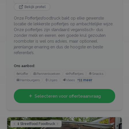
Bekijk profiel
Onze Poffertjesfoodtruck bakt op elke gewenste
locatie de lekkerste poffertjes op ambachtelijke wijze.
Onze poffertjes zijn standaard veganistisch- dus
zonder melk en eieren. een goede krul gezouten
roomboter is wel ons advies, maar optioneel.
jarenlange ervaring en dus de hoogste en beste
referentie’s.
Ons aanbod:
☕
Koffie
🥞
Pannenkoeken
🫓
Poffertjes
🧆
Snacks
🍔
Hamburgers
🍦
IJsjes
🥩
Vlees
+
11
meer
Selecteren voor offerteaanvraag
🍢
Streetfood Foodtruck