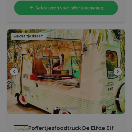
Selecteren voor offerteaanvraag
🥞
Poffertjeskraam
Poffertjesfoodtruck De Elfde Elf