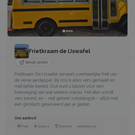
Frietkraam de IJswafel
Bekijk profiel
Frietkraam De IJswafel serveert overheerlijke friet van
de verse aardappel. Bij ons is alles vers gemaakt en
met liefde bereid. Ook kunt u kiezen voor een
toevoeging van wat lekkere snacks. Het eten wordt
vers bereid, en – niet geheel onbelangrijk – altijd met
een glimlach geserveerd aan je gasten.
Ons aanbod:
🍟
Friet
🧆
Snacks
🍸
Dranken
🥜
Notenvrij