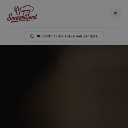
🚚 Foodtruck in Capelle Aan Den Ijssel