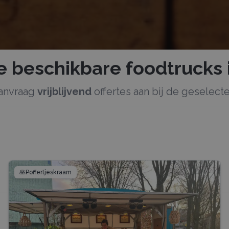
de beschikbare
foodtrucks
aanvraag
vrijblijvend
offertes aan bij de geselec
🥞
Poffertjeskraam