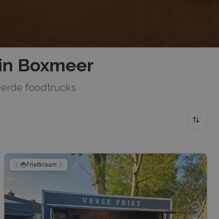
in Boxmeer
teerde
foodtrucks
🍟
Frietkraam