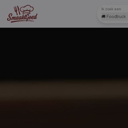
Ik zoek een:
🚚 Foodtruck