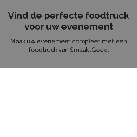
Vind de perfecte foodtruck
voor uw evenement
Maak uw evenement compleet met een
foodtruck van SmaaktGoed.
Selecteer eenvoudig meerdere
1
foodtrucks voor een vrijblijvende
offerte.
Vraag met één aanvraag vrijblijvend
2
een offerte aan bij iedere
geselecteerde foodtruck.