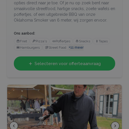
opties direct naar je toe. Of je nu op zoek bent naar
smaakvolle streetfood, hartige snacks, zoete wafels en
poffertjes, of een uitgebreide BBQ van onze
Oklahoma Smoker van 6 meter, wij zorgen ervoor.
Ons aanbod:
🍟
Friet
🍕
Pizza's
🫓
Poffertjes
🧆
Snacks
🍢
Tapas
🍔
Hamburgers
🥡
Street Food
+
11
meer
Selecteren voor offerteaanvraag