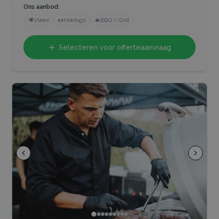
Ons aanbod:
🥩
Vlees
🌭
Hotdogs
🔥
BBQ / Grill
Selecteren voor offerteaanvraag