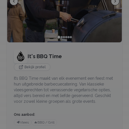
It's BBQ Time
Bekijk profiel
It’s BBQ Time maakt van elk evenement een feest met
hun uitgebreide barbecuecatering. Van klassieke
vleesgerechten tot verrassende vegetarische opties,
altijd vers bereid en met liefde geserveerd. Geschikt
voor zowel kleine groepen als grote events.
Ons aanbod:
🥩
Vlees
🔥
BBQ / Grill