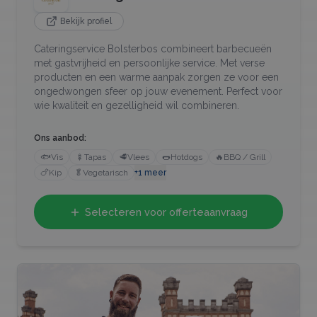
Bekijk profiel
Cateringservice Bolsterbos combineert barbecueën
met gastvrijheid en persoonlijke service. Met verse
producten en een warme aanpak zorgen ze voor een
ongedwongen sfeer op jouw evenement. Perfect voor
wie kwaliteit en gezelligheid wil combineren.
Ons aanbod:
🐟
Vis
🍢
Tapas
🥩
Vlees
🌭
Hotdogs
🔥
BBQ / Grill
🍗
Kip
🥬
Vegetarisch
+
1
meer
Selecteren voor offerteaanvraag