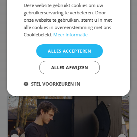
indrukwekkende Oklahoma smokers van meer dan
Deze website gebruikt cookies om uw
3000kg vormen het hart van elk event. Met deze
gebruikerservaring te verbeteren. Door
gigantische smokers creëren we de ultieme
onze website te gebruiken, stemt u in met
smaaksensatie, waarbij het vlees langzaam wordt
alle cookies in overeenstemming met ons
gegaard voor een ongeëvenaarde sappigheid en een
intense rooksmaak.
Cookiebeleid.
Meer informatie
Ons aanbod:
ALLES ACCEPTEREN
🐟
Vis
🍢
Tapas
🥩
Vlees
🔥
BBQ / Grill
🍗
Kip
ALLES AFWIJZEN
Selecteren voor offerteaanvraag
STEL VOORKEUREN IN