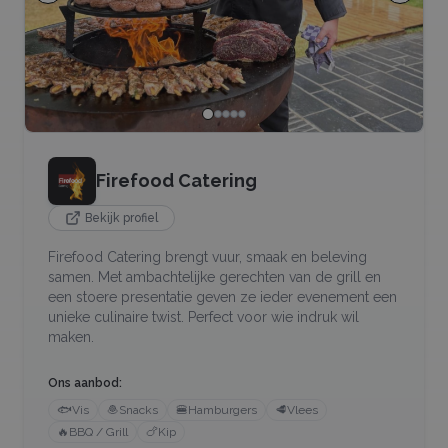
Firefood Catering
Bekijk profiel
Firefood Catering brengt vuur, smaak en beleving
samen. Met ambachtelijke gerechten van de grill en
een stoere presentatie geven ze ieder evenement een
unieke culinaire twist. Perfect voor wie indruk wil
maken.
Ons aanbod:
🐟
Vis
🧆
Snacks
🍔
Hamburgers
🥩
Vlees
🔥
BBQ / Grill
🍗
Kip