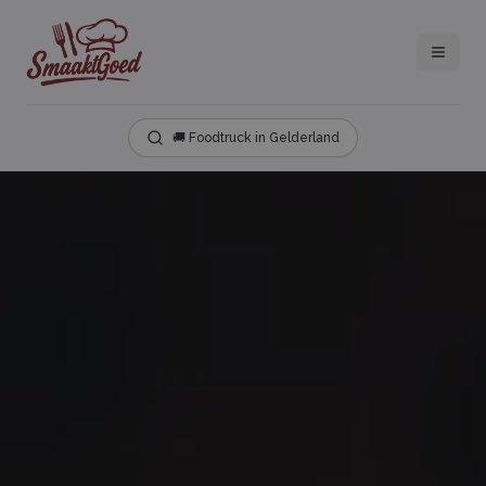
🚚 Foodtruck in Gelderland