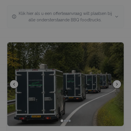
Klik hier als u een offerteaanvraag wilt plaatsen bij
ⓘ
alle ondersterstaande
BBQ foodtrucks
.