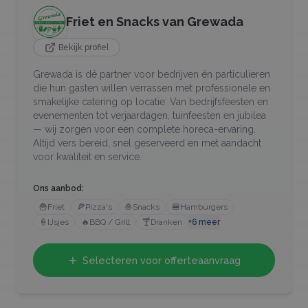
Friet en Snacks van Grewada
Bekijk profiel
Grewada is dé partner voor bedrijven én particulieren
die hun gasten willen verrassen met professionele en
smakelijke catering op locatie. Van bedrijfsfeesten en
evenementen tot verjaardagen, tuinfeesten en jubilea
— wij zorgen voor een complete horeca-ervaring.
Altijd vers bereid, snel geserveerd en met aandacht
voor kwaliteit en service.
Ons aanbod:
🍟
Friet
🍕
Pizza's
🧆
Snacks
🍔
Hamburgers
🍦
IJsjes
🔥
BBQ / Grill
🍸
Dranken
+
6
meer
Selecteren voor offerteaanvraag