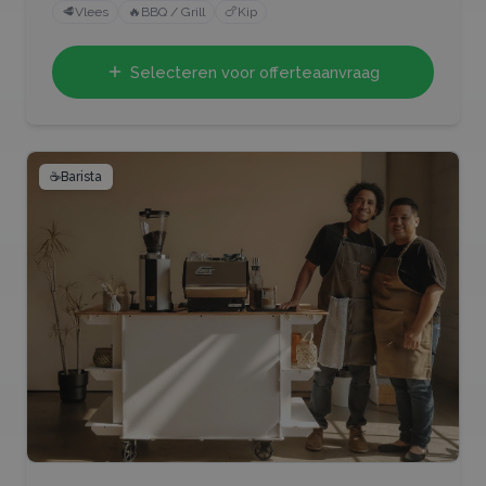
🥩
Vlees
🔥
BBQ / Grill
🍗
Kip
Selecteren voor offerteaanvraag
☕
Barista