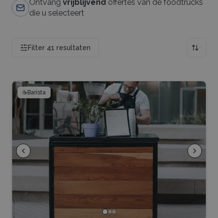
Ontvang
vrijblijvend
offertes van de foodtrucks
die u selecteert
Filter
41
resultaten
☕
Barista