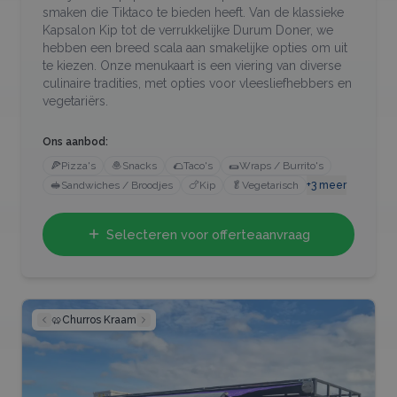
smaken die Tiktaco te bieden heeft. Van de klassieke
Kapsalon Kip tot de verrukkelijke Durum Doner, we
hebben een breed scala aan smakelijke opties om uit
te kiezen. Onze menukaart is een viering van diverse
culinaire tradities, met opties voor vleesliefhebbers en
vegetariërs.
Ons aanbod:
🍕
Pizza's
🧆
Snacks
🌮
Taco's
🌯
Wraps / Burrito's
🥪
Sandwiches / Broodjes
🍗
Kip
🥬
Vegetarisch
+
3
meer
Selecteren voor offerteaanvraag
🥨
Churros Kraam