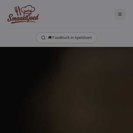
🚚 Foodtruck in Apeldoorn