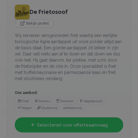
De Frietosoof
Bekijk profiel
Wij serveren versgesneden friet waarbij een eerlijke
biologische Agria aardappel uit onze polder altijd aan
de basis staat. Een goede aardappel zit lekker in zijn
vel. Daar valt niets aan af te doen en dat doen we dus
ook niet. Hij gaat daarom, ter plekke, met schil door
de frietsnijder en de olie in. Onze specialiteit is friet
met truffelmayonaise en parmezaanse kaas en friet
met stoofvlees rendang.
Ons aanbod:
🍟
Friet
🧆
Snacks
🍸
Dranken
🥬
Vegetarisch
🌱
Vegan
🌾
Glutenvrij
🥜
Notenvrij
Selecteren voor offerteaanvraag