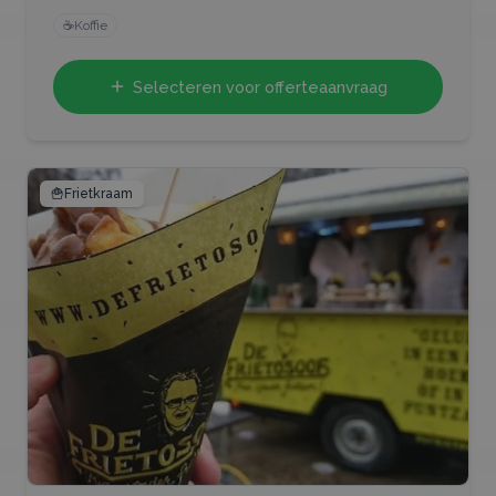
☕
Koffie
Selecteren voor offerteaanvraag
🍟
Frietkraam