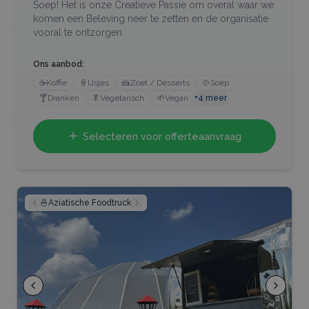
Soep! Het is onze Creatieve Passie om overal waar we
komen een Beleving neer te zetten en de organisatie
vooral te ontzorgen.
Ons aanbod:
☕
Koffie
🍦
IJsjes
🍰
Zoet / Desserts
🍲
Soep
🍸
Dranken
🥬
Vegetarisch
🌱
Vegan
+
4
meer
Selecteren voor offerteaanvraag
🍜
Aziatische Foodtruck