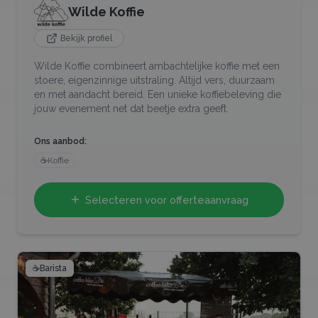
Wilde Koffie
Bekijk profiel
Wilde Koffie combineert ambachtelijke koffie met een
stoere, eigenzinnige uitstraling. Altijd vers, duurzaam
en met aandacht bereid. Een unieke koffiebeleving die
jouw evenement net dat beetje extra geeft.
Ons aanbod:
☕
Koffie
Selecteren voor offerteaanvraag
☕
Barista