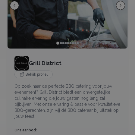
Grill District
Bekijk profiel
Op zoek naar de perfecte BBQ catering voor jouw
evenement? Grill District biedt een onvergetelijke
culinaire ervaring die jouw gasten nog lang zal
bijblijven. Met onze ervaring & passie voor kwalitatieve
BBQ-gerechten, zijn wij dé BBQ cateraar bij uitstek op
jouw feest!
Ons aanbod: