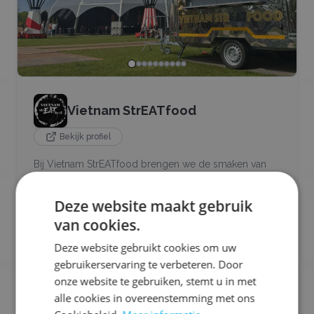
Vietnam StrEATfood
Bekijk profiel
Bij Vietnam StrEATfood brengen we de smaken van
Vietnam naar je toe! We serveren heerlijke, verse
springrolls met traditionele Vietnamese vissaus,
Deze website maakt gebruik
smaakvolle Pho soup, Banh mi, beef noodle salade en
natuurlijk onze authentieke Vietnamese loempia’s.
van cookies.
Alles wordt ter plekke bereid in onze authentieke
Deze website gebruikt cookies om uw
tuktuk,chefmobile trailer of Airstream.
gebruikerservaring te verbeteren. Door
onze website te gebruiken, stemt u in met
Ons aanbod:
alle cookies in overeenstemming met ons
🧆
Snacks
🥡
Street Food
🍛
Aziatisch
🍲
Soep