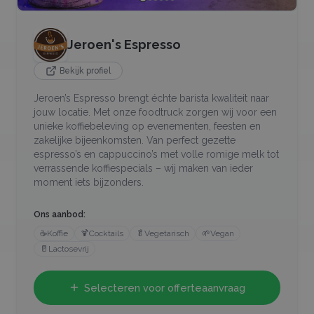
Jeroen's Espresso
Bekijk profiel
Jeroen’s Espresso brengt échte barista kwaliteit naar
jouw locatie. Met onze foodtruck zorgen wij voor een
unieke koffiebeleving op evenementen, feesten en
zakelijke bijeenkomsten. Van perfect gezette
espresso’s en cappuccino’s met volle romige melk tot
verrassende koffiespecials – wij maken van ieder
moment iets bijzonders.
Ons aanbod:
☕
Koffie
🍹
Cocktails
🥬
Vegetarisch
🌱
Vegan
🥛
Lactosevrij
Selecteren voor offerteaanvraag