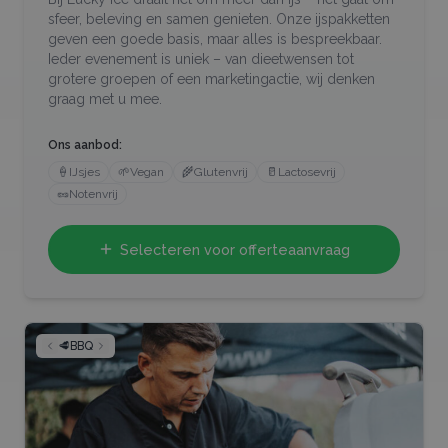
sfeer, beleving en samen genieten. Onze ijspakketten
geven een goede basis, maar alles is bespreekbaar.
Ieder evenement is uniek – van dieetwensen tot
grotere groepen of een marketingactie, wij denken
graag met u mee.
Ons aanbod:
🍦
IJsjes
🌱
Vegan
🌾
Glutenvrij
🥛
Lactosevrij
🥜
Notenvrij
Selecteren voor offerteaanvraag
🥩
BBQ