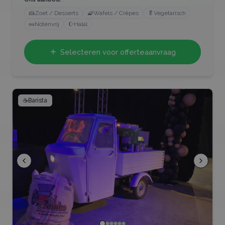
🍰
Zoet / Desserts
🧇
Wafels / Crêpes
🥬
Vegetarisch
🥜
Notenvrij
☪️
Halal
Selecteren voor offerteaanvraag
☕
Barista