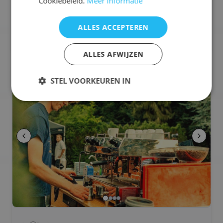
Cookiebeleid.
Meer informatie
🥪
Sandwiches / Broodjes
🔥
BBQ / Grill
ALLES ACCEPTEREN
Selecteren voor offerteaanvraag
ALLES AFWIJZEN
☕
Barista
STEL VOORKEUREN IN