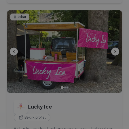
🍦
IJskar
Lucky Ice
Bekijk profiel
Bij Lucky Ice draait het om meer dan ijs – het gaat om