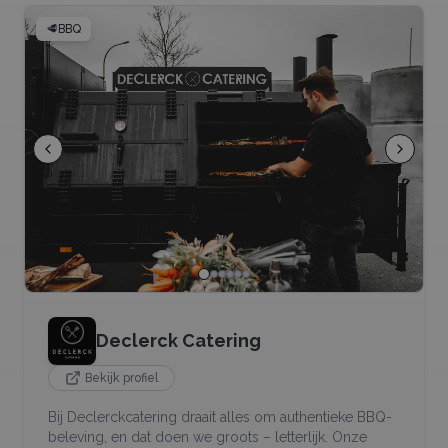
🥩
BBQ
Declerck Catering
Bekijk profiel
Bij Declerckcatering draait alles om authentieke BBQ-
beleving, en dat doen we groots – letterlijk. Onze