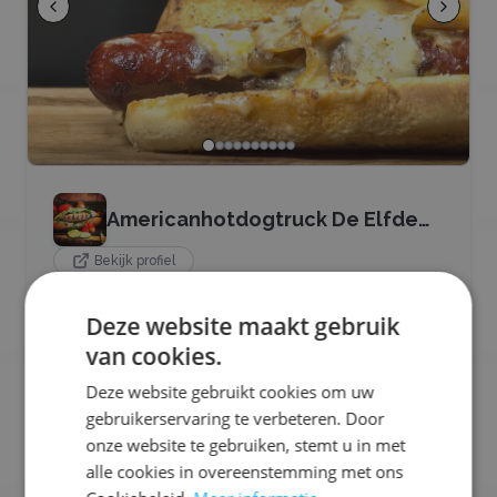
Americanhotdogtruck De Elfde
Elf
Bekijk profiel
American hotdogs ! mooie 50-jaar oude foodtruck
Deze website maakt gebruik
verzorgd voor U de uitgifte van de originele hotdogs.
uiteraard met de juiste sauzen, gebakken uitjes en
van cookies.
zuur/ zuurkool. pittige, milde en knapperige varianten
Deze website gebruikt cookies om uw
mogelijk. Halal is ook een optie.
gebruikerservaring te verbeteren. Door
onze website te gebruiken, stemt u in met
Ons aanbod:
alle cookies in overeenstemming met ons
☕
Koffie
🍕
Pizza's
🫓
Poffertjes
🧆
Snacks