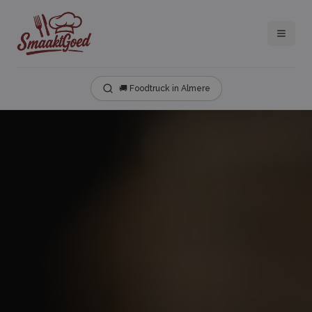
🚚 Foodtruck in Almere