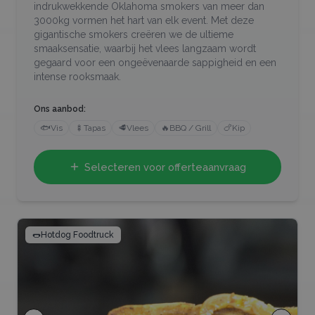
indrukwekkende Oklahoma smokers van meer dan
3000kg vormen het hart van elk event. Met deze
gigantische smokers creëren we de ultieme
smaaksensatie, waarbij het vlees langzaam wordt
gegaard voor een ongeëvenaarde sappigheid en een
intense rooksmaak.
Ons aanbod:
🐟
Vis
🍢
Tapas
🥩
Vlees
🔥
BBQ / Grill
🍗
Kip
Selecteren voor offerteaanvraag
🌭
Hotdog Foodtruck