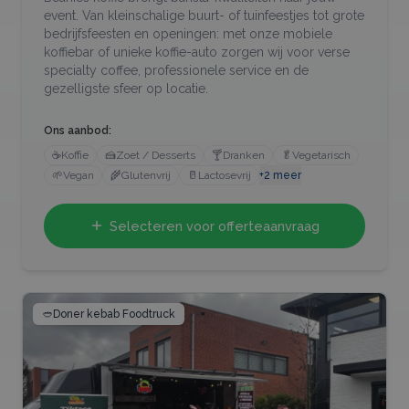
event. Van kleinschalige buurt- of tuinfeestjes tot grote
bedrijfsfeesten en openingen: met onze mobiele
koffiebar of unieke koffie-auto zorgen wij voor verse
specialty coffee, professionele service en de
gezelligste sfeer op locatie.
Ons aanbod:
☕
Koffie
🍰
Zoet / Desserts
🍸
Dranken
🥬
Vegetarisch
🌱
Vegan
🌾
Glutenvrij
🥛
Lactosevrij
+
2
meer
Selecteren voor offerteaanvraag
🥙
Doner kebab Foodtruck