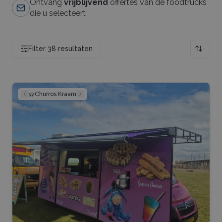
Ontvang
vrijblijvend
offertes van de foodtrucks
die u selecteert
Filter
38
resultaten
🥨
Churros Kraam