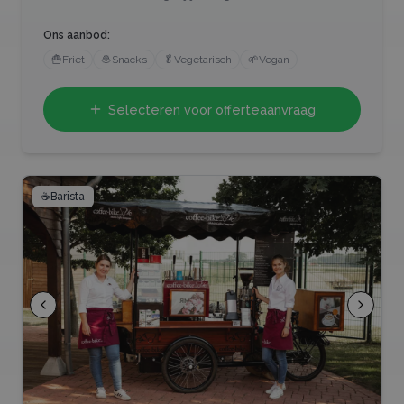
Ons aanbod:
🍟
Friet
🧆
Snacks
🥬
Vegetarisch
🌱
Vegan
Selecteren voor offerteaanvraag
☕
Barista