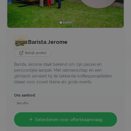
Barista Jerome
Bekijk profiel
Barista Jerome staat bekend om zijn passie en
persoonlijke aanpak. Met vakmanschap en een
glimlach serveert hij de lekkerste koffiespecialiteiten.
Ideaal voor zowel kleine als grote events.
Ons aanbod:
☕
Koffie
Selecteren voor offerteaanvraag