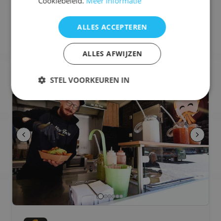
Cookiebeleid.
Meer informatie
🍔
Hamburgers
🍦
IJsjes
🥡
Street Food
+
10
meer
ALLES ACCEPTEREN
Selecteren voor offerteaanvraag
ALLES AFWIJZEN
🍟
Frietkraam
STEL VOORKEUREN IN