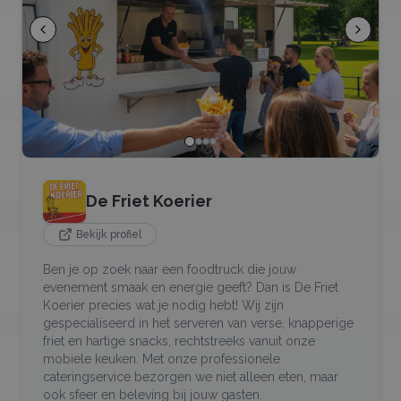
De Friet Koerier
Bekijk profiel
Ben je op zoek naar een foodtruck die jouw
evenement smaak en energie geeft? Dan is De Friet
Koerier precies wat je nodig hebt! Wij zijn
gespecialiseerd in het serveren van verse, knapperige
friet en hartige snacks, rechtstreeks vanuit onze
mobiele keuken. Met onze professionele
cateringservice bezorgen we niet alleen eten, maar
ook sfeer en beleving bij jouw gasten.