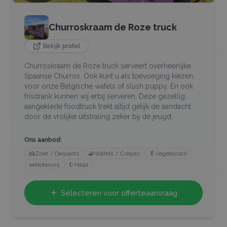
Churroskraam de Roze truck
Bekijk profiel
Churroskraam de Roze truck serveert overheerlijke
Spaanse Churros. Ook kunt u als toevoeging kiezen
voor onze Belgische wafels of slush puppy. En ook
frisdrank kunnen wij erbij serveren. Deze gezellig
aangeklede foodtruck trekt altijd gelijk de aandacht
door de vrolijke uitstraling zeker bij de jeugd.
Ons aanbod:
🍰
Zoet / Desserts
🧇
Wafels / Crêpes
🥬
Vegetarisch
🥜
Notenvrij
☪️
Halal
Selecteren voor offerteaanvraag