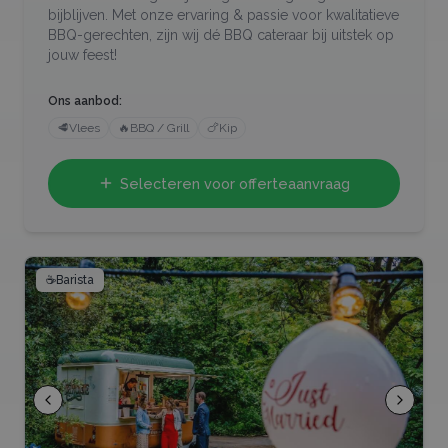
bijblijven. Met onze ervaring & passie voor kwalitatieve
BBQ-gerechten, zijn wij dé BBQ cateraar bij uitstek op
jouw feest!
Ons aanbod:
🥩
Vlees
🔥
BBQ / Grill
🍗
Kip
Selecteren voor offerteaanvraag
☕
Barista