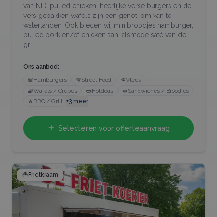
van NL), pulled chicken, heerlijke verse burgers en de
vers gebakken wafels zijn een genot, om van te
watertanden! Ook bieden wij minibroodjes hamburger,
pulled pork en/of chicken aan, alsmede saté van de
grill.
Ons aanbod:
🍔
Hamburgers
🥡
Street Food
🥩
Vlees
🧇
Wafels / Crêpes
🌭
Hotdogs
🥪
Sandwiches / Broodjes
🔥
BBQ / Grill
+
3
meer
Selecteren voor offerteaanvraag
🍟
Frietkraam