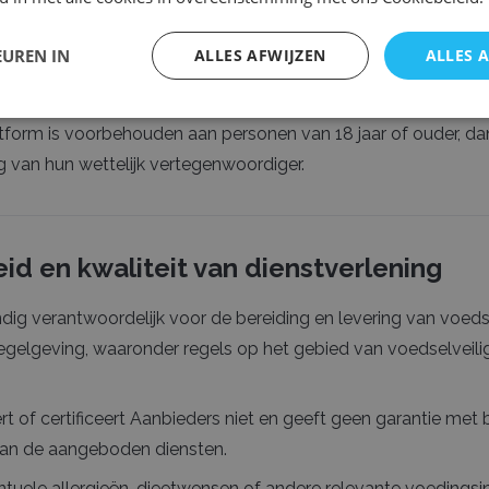
aaktGoed onmiddellijk te informeren indien sprake is van mi
EUREN IN
ALLES AFWIJZEN
ALLES 
ts blokkeren of verwijderen bij misbruik van het Platform.
atform is voorbehouden aan personen van 18 jaar of ouder, da
van hun wettelijk vertegenwoordiger.
eid en kwaliteit van dienstverlening
andig verantwoordelijk voor de bereiding en levering van voed
regelgeving, waaronder regels op het gebied van voedselveili
 of certificeert Aanbieders niet en geeft geen garantie met be
 van de aangeboden diensten.
tuele allergieën, dieetwensen of andere relevante voedingsin