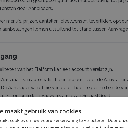
invloed op en geeft geen garanties met betrekking tot prijz
 diensten door Aanbieders.
er menu's, prijzen, aantallen, dieetwensen, levertijden, opbo
 aanbetalingen komen uitsluitend tot stand tussen Aanvrager
egang
aliteiten van het Platform kan een account vereist zijn.
 een Aanvraag kan automatisch een account voor de Aanvrage
 De Aanvrager wordt hiervan op de hoogte gesteld en de ve
aats conform de privacyverklaring van SmaaktGoed.
twoordelijk voor het geheimhouden van zijn inloggegevens.
e maakt gebruik van cookies.
plaatsvinden via het account van de Aanvrager worden geacht 
ruikt cookies om uw gebruikerservaring te verbeteren. Door onze
 u in met alle cookies in overeenstemming met ons Cookiebeleid.