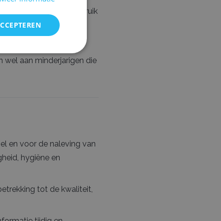
sbruik of onbevoegd gebruik
ACCEPTEREN
n wel aan minderjarigen die
sel en voor de naleving van
gheid, hygiëne en
trekking tot de kwaliteit,
formatie tijdig en