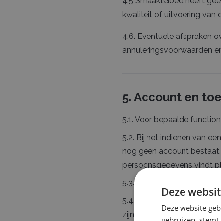
4.5 SmaaktGoed heeft geen 
kwaliteit of uitvoering van
4.6. Eventuele afspraken ov
annuleringsvoorwaarden en
5. Account en to
5.1. Voor bepaalde function
5.2. Bij het indienen van
nog geen account bestaat.
persoonsgegevens vindt pl
5.3. De Aanvrager is veran
Deze websit
5.4. Alle activiteiten die 
Deze website geb
zijn uitgevoerd.
gebruiken, stemt