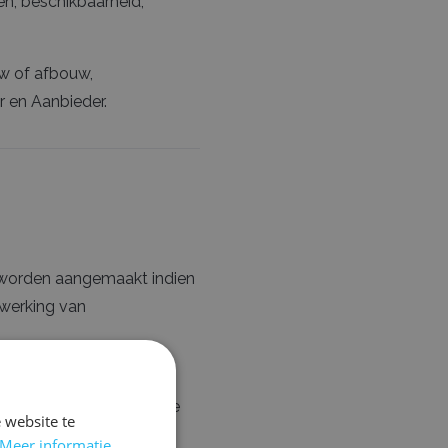
en, beschikbaarheid,
uw of afbouw,
 en Aanbieder.
r worden aangemaakt indien
rwerking van
door de Aanvrager zelf te
 website te
Meer informatie