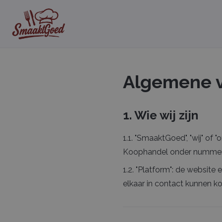
Algemene 
1. Wie wij zijn
1.1. "SmaaktGoed", "wij" of 
Koophandel onder nummer 
1.2. "Platform": de websit
elkaar in contact kunnen k