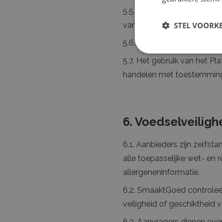
5.5. De Aanvrager dient Sm
van zijn account.
STEL VOORK
5.6. SmaaktGoed kan accoun
5.7. Het gebruik van het Pl
handelen met toestemming 
6. Voedselveiligh
6.1. Aanbieders zijn zelfst
alle toepasselijke wet- en 
allergeneninformatie.
6.2. SmaaktGoed controleert
veiligheid of geschiktheid
6.3. Aanvragers dienen even