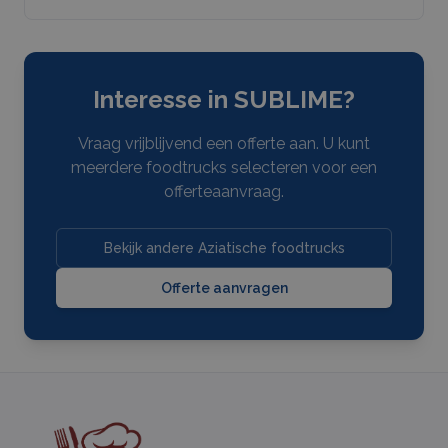
Interesse in
SUBLIME
?
Vraag vrijblijvend een offerte aan. U kunt
meerdere
foodtrucks
selecteren voor een
offerteaanvraag.
Bekijk andere Aziatische foodtrucks
Offerte aanvragen