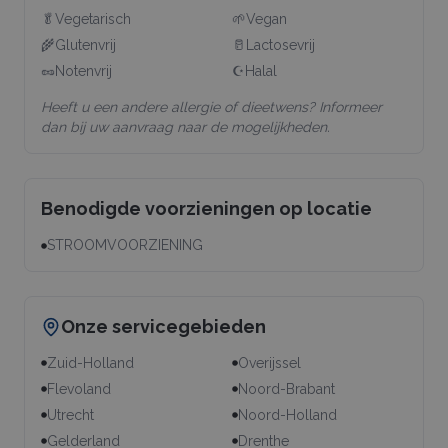
🥬
Vegetarisch
🌱
Vegan
🌾
Glutenvrij
🥛
Lactosevrij
🥜
Notenvrij
☪️
Halal
Heeft u een andere allergie of dieetwens? Informeer
dan bij uw aanvraag naar de mogelijkheden.
Benodigde voorzieningen op locatie
STROOMVOORZIENING
Onze servicegebieden
Zuid-Holland
Overijssel
Flevoland
Noord-Brabant
Utrecht
Noord-Holland
Gelderland
Drenthe