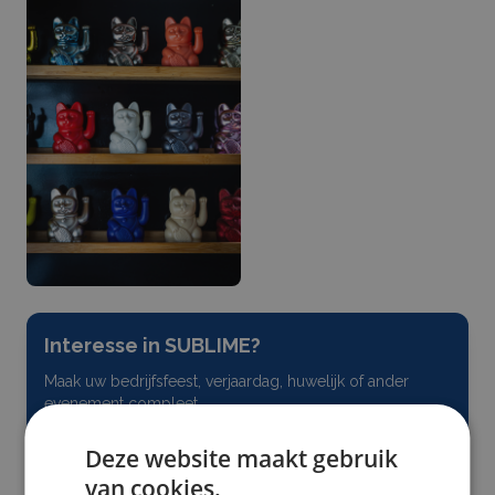
Interesse in
SUBLIME
?
Maak uw bedrijfsfeest, verjaardag, huwelijk of ander
evenement compleet.
Vraag
vrijblijvend
een offerte aan:
Deze website maakt gebruik
van cookies.
Offerte aanvragen