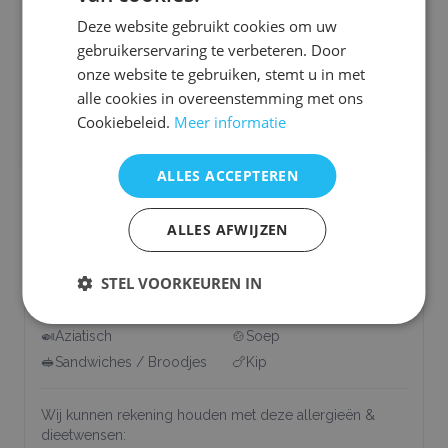
Deze website gebruikt cookies om uw
Wilt u van meerdere bedrijven een offerte ontvangen? Bij
gebruikerservaring te verbeteren. Door
SmaaktGoed kunt u met één aanvraag offertes ontvangen van
onze website te gebruiken, stemt u in met
verschillende bedrijven. Bekijk en selecteer de gewenste bedrijven
hier:
alle cookies in overeenstemming met ons
Cookiebeleid.
Meer informatie
Bekijk andere Aziatische foodtrucks
ALLES ACCEPTEREN
Ons aanbod
ALLES AFWIJZEN
🐟
Vis
🧆
Snacks
STEL VOORKEUREN IN
🥡
Street Food
🥩
Vlees
🍰
Zoet / Desserts
🥗
Salades / Bowls
🍛
Aziatisch
🍲
Soep
🥪
Sandwiches / Broodjes
🍗
Kip
Wij kunnen rekening houden met deze allergieën &
dieetwensen: