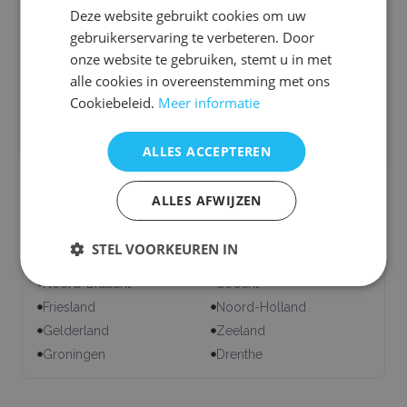
Deze website gebruikt cookies om uw
gebruikerservaring te verbeteren. Door
Wilt u van meerdere bedrijven een offerte ontvangen? Bij
SmaaktGoed kunt u met één aanvraag offertes ontvangen van
onze website te gebruiken, stemt u in met
verschillende bedrijven. Bekijk en selecteer de gewenste bedrijven
alle cookies in overeenstemming met ons
hier:
Cookiebeleid.
Meer informatie
Bekijk andere pizza foodtrucks
ALLES ACCEPTEREN
ALLES AFWIJZEN
Onze servicegebieden
Zuid-Holland
Overijssel
STEL VOORKEUREN IN
Limburg
Flevoland
Noord-Brabant
Utrecht
Friesland
Noord-Holland
Gelderland
Zeeland
Groningen
Drenthe