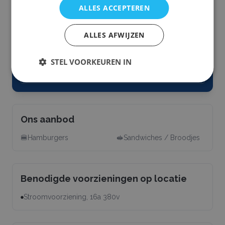
Offerte aanvragen
ALLES ACCEPTEREN
Wilt u van meerdere bedrijven een offerte ontvangen? Bij
ALLES AFWIJZEN
SmaaktGoed kunt u met één aanvraag offertes ontvangen van
verschillende bedrijven. Bekijk en selecteer de gewenste bedrijven
hier:
STEL VOORKEUREN IN
Bekijk andere hamburger foodtrucks
Ons aanbod
🍔
Hamburgers
🥪
Sandwiches / Broodjes
Benodigde voorzieningen op locatie
Stroomvoorziening, 16a 380v