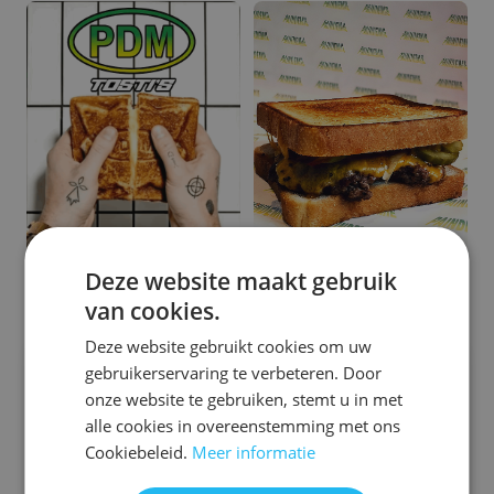
Deze website maakt gebruik
van cookies.
Deze website gebruikt cookies om uw
Interesse in
Paindemie Foodtruck
?
gebruikerservaring te verbeteren. Door
onze website te gebruiken, stemt u in met
Maak uw bedrijfsfeest, verjaardag, huwelijk of ander
evenement compleet.
alle cookies in overeenstemming met ons
Cookiebeleid.
Meer informatie
Vraag
vrijblijvend
een offerte aan: