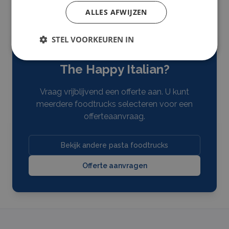
ALLES AFWIJZEN
STEL VOORKEUREN IN
Interesse in
Meals on Wheel
The Happy Italian
?
Vraag vrijblijvend een offerte aan. U kunt
meerdere
foodtrucks
selecteren voor een
offerteaanvraag.
Bekijk andere pasta foodtrucks
Offerte aanvragen