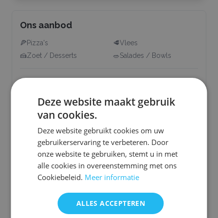
Ons aanbod
🍕
Pizza's
🥩
Vlees
🍰
Zoet / Desserts
🥗
Salades / Bowls
Wij kunnen rekening houden met deze allergieën &
dieetwensen:
Deze website maakt gebruik
🥬
Vegetarisch
🌱
Vegan
van cookies.
🌾
Glutenvrij
🥛
Lactosevrij
Deze website gebruikt cookies om uw
🥜
Notenvrij
☪️
Halal
gebruikerservaring te verbeteren. Door
Heeft u een andere allergie of dieetwens? Informeer
onze website te gebruiken, stemt u in met
dan bij uw aanvraag naar de mogelijkheden.
alle cookies in overeenstemming met ons
Cookiebeleid.
Meer informatie
Onze servicegebieden
ALLES ACCEPTEREN
Limburg
Noord-Brabant